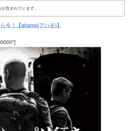
告が含まれています。
今！【ahamo(アハモ)】
00000″]