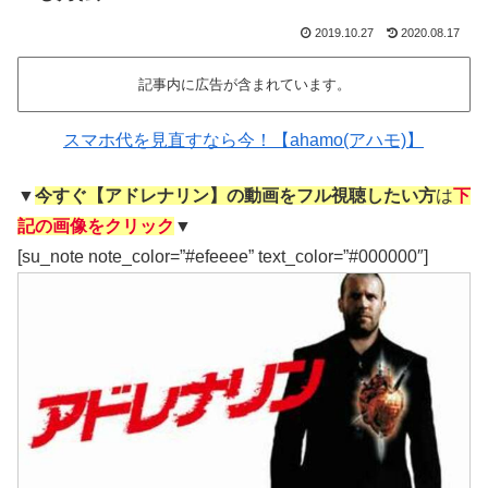
2019.10.27
2020.08.17
記事内に広告が含まれています。
スマホ代を見直すなら今！【ahamo(アハモ)】
▼
今すぐ【アドレナリン】の動画をフル視聴したい方
は
下
記の画像をクリック
▼
[su_note note_color=”#efeeee” text_color=”#000000″]