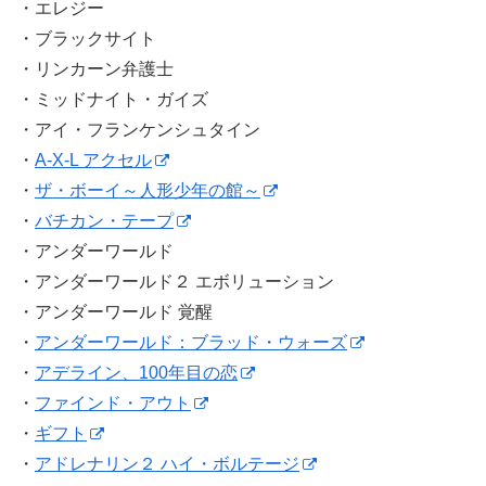
・エレジー
・ブラックサイト
・リンカーン弁護士
・ミッドナイト・ガイズ
・アイ・フランケンシュタイン
・
A-X-L アクセル
・
ザ・ボーイ～人形少年の館～
・
バチカン・テープ
・アンダーワールド
・アンダーワールド２ エボリューション
・アンダーワールド 覚醒
・
アンダーワールド：ブラッド・ウォーズ
・
アデライン、100年目の恋
・
ファインド・アウト
・
ギフト
・
アドレナリン２ ハイ・ボルテージ