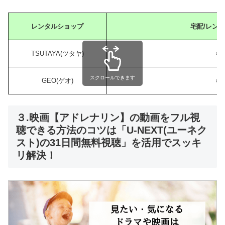
レンタルショップ
宅配/レン
TSUTAYA(ツタヤ)
○
スクロールできます
GEO(ゲオ)
○
３.映画【アドレナリン】の動画をフル視
聴できる方法のコツは「U-NEXT(ユーネク
スト)の31日間無料視聴」を活用でスッキ
リ解決！