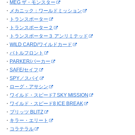
・
MEG ザ・モンスター
・
メカニック：ワールドミッション
・
トランスポーター
・
トランスポーター２
・
トランスポーター３ アンリミテッド
・
WILD CARD/ワイルドカード
・
バトルフロント
・
PARKER/パーカー
・
SAFE/セイフ
・
SPY／スパイ
・
ローグ・アサシン
・
ワイルド・スピード7 SKY MISSION
・
ワイルド・スピード8 ICE BREAK
・
ブリッツ BLITZ
・
キラー・エリート
・
コラテラル