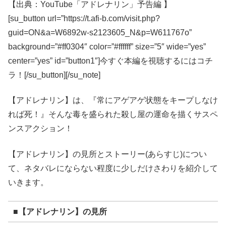
【出典：YouTube「アドレナリン」予告編 】
[su_button url=”https://t.afi-b.com/visit.php?
guid=ON&a=W6892w-s2123605_N&p=W611767o”
background=”#ff0304″ color=”#ffffff” size=”5″ wide=”yes”
center=”yes” id=”button1″]今すぐ本編を視聴するにはコチ
ラ！[/su_button][/su_note]
【アドレナリン】は、『常にアゲアゲ状態をキープしなけ
れば死！』そんな毒を盛られた殺し屋の運命を描くサスペ
ンスアクション！
【アドレナリン】の見所とストーリー(あらすじ)につい
て、ネタバレにならない程度に少しだけさわりを紹介して
いきます。
■【アドレナリン】の見所