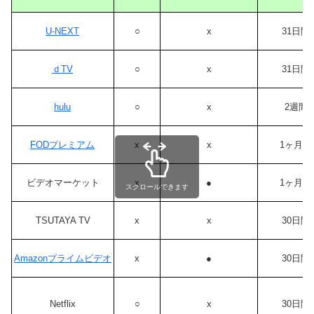
U-NEXT
○
x
31日間
ｄTV
○
x
31日間
hulu
○
x
2週間
FODプレミアム
x
x
1ヶ月間
ビデオマーケット
x
●
1ヶ月間
スクロールできます
TSUTAYA TV
x
x
30日間
Amazonプライムビデオ
x
●
30日間
Netflix
○
x
30日間