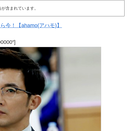
告が含まれています。
今！【ahamo(アハモ)】
00000″]