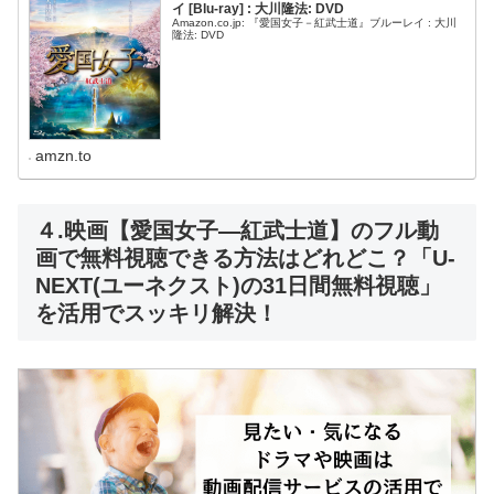
イ [Blu-ray] : 大川隆法: DVD
Amazon.co.jp: 『愛国女子－紅武士道』ブルーレイ : 大川
隆法: DVD
amzn.to
４.映画【愛国女子―紅武士道】のフル動
画で無料視聴できる方法はどれどこ？「U-
NEXT(ユーネクスト)の31日間無料視聴」
を活用でスッキリ解決！