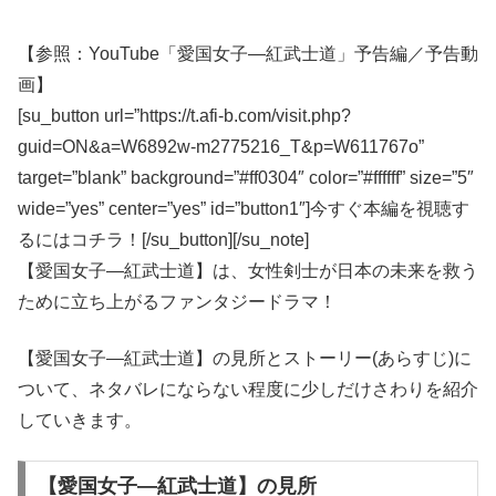
【参照：YouTube「愛国女子―紅武士道」予告編／予告動
画】
[su_button url=”https://t.afi-b.com/visit.php?
guid=ON&a=W6892w-m2775216_T&p=W611767o”
target=”blank” background=”#ff0304″ color=”#ffffff” size=”5″
wide=”yes” center=”yes” id=”button1″]今すぐ本編を視聴す
るにはコチラ！[/su_button][/su_note]
【愛国女子―紅武士道】は、女性剣士が日本の未来を救う
ために立ち上がるファンタジードラマ！
【愛国女子―紅武士道】の見所とストーリー(あらすじ)に
ついて、ネタバレにならない程度に少しだけさわりを紹介
していきます。
【愛国女子―紅武士道】の見所