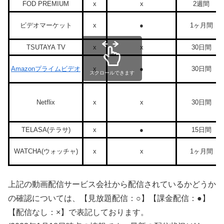
FOD PREMIUM
x
x
2週間
ビデオマーケット
x
●
1ヶ月間
TSUTAYA TV
x
x
30日間
Amazonプライムビデオ
x
●
30日間
スクロールできます
Netflix
x
x
30日間
TELASA(テラサ)
x
●
15日間
WATCHA(ウォッチャ)
x
x
1ヶ月間
上記の動画配信サービス会社から配信されているかどうか
の確認については、【見放題配信：○】【課金配信：●】
【配信なし：×】で表記しております。