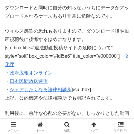
ダウンロードと同時に自分の知らないうちにデータがアッ
プロードされるケースもあり非常に危険なのです。
ウィルス感染の恐れもありますので、ダウンロード後や動
画視聴後に後悔するはめになります。
[su_box title=”違法動画投稿サイトの危険について”
style=”soft” box_color=”#fdf5e6″ title_color=”#000000″]・
文
化庁
・
政府広報オンライン
・
日本民間放送連盟
・
シェアしたくなる法律相談所
[/su_box]
上記、公的機関や法律相談所でも明記されてます。
利用後に、余計な心配の必要がない、しっかりとした動画
配信サービス(VOD)で見ることが、結局、安心でお得なの
です。
メニュー
ホーム
検索
トップ
サイドバー