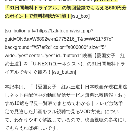
「31日間無料トライアル」の初回登録でもらえる600円分
のポイントで無料視聴が可能！
[/su_box]
[su_button url=”https://t.afi-b.com/visit.php?
guid=ON&a=W6892w-m2775216_T&p=W611767o”
background=”#57ef2d” color=”#000000″ size=”5″
wide=”yes” center=”yes” id=”button1″]映画【愛国女子―紅
武士道】を「U-NEXT(ユーネクスト)」の31日間無料トラ
イアルで今すぐ観る！[/su_button]
本記事は、「【愛国女子―紅武士道】日本映画が現在見逃
しネット再配信中の動画配信サービス無料比較情報・おす
すめ10選を早見一覧表でまとめてわかる｜テレビ放送予
定で見逃した邦画をフル視聴で見るVOD方法」につい
て、わかりやすく解説しているので、映画視聴の参考にし
てもらえれば嬉しいです。