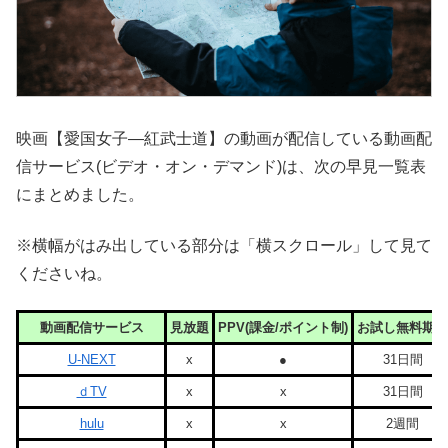
映画【愛国女子―紅武士道】の動画が配信している動画配
信サービス(ビデオ・オン・デマンド)は、次の早見一覧表
にまとめました。
※横幅がはみ出している部分は「横スクロール」して見て
くださいね。
動画配信サービス
見放題
PPV(課金/ポイント制)
お試し無料期間
U-NEXT
x
●
31日間
ｄTV
x
x
31日間
hulu
x
x
2週間