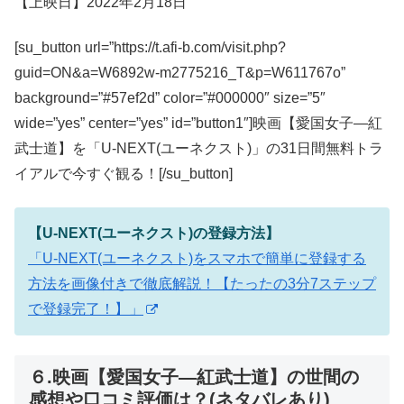
【上映日】2022年2月18日
[su_button url=”https://t.afi-b.com/visit.php?
guid=ON&a=W6892w-m2775216_T&p=W611767o”
background=”#57ef2d” color=”#000000″ size=”5″
wide=”yes” center=”yes” id=”button1″]映画【愛国女子―紅
武士道】を「U-NEXT(ユーネクスト)」の31日間無料トラ
イアルで今すぐ観る！[/su_button]
【U-NEXT(ユーネクスト)の登録方法】
「U-NEXT(ユーネクスト)をスマホで簡単に登録する
方法を画像付きで徹底解説！【たったの3分7ステップ
で登録完了！】」
６.映画【愛国女子―紅武士道】の世間の
感想や口コミ評価は？(ネタバレあり)