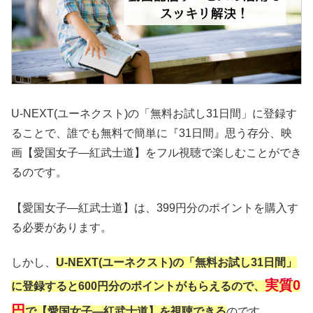
U-NEXT(ユーネクスト)の「無料お試し31日間」に登録す
ることで、誰でも無料で簡単に『31日間』思う存分、映
画【愛国女子―紅武士道】をフル視聴で楽しむことができ
るのです。
【愛国女子―紅武士道】は、399円分のポイントを購入す
る必要があります。
しかし、
U-NEXT(ユーネクスト)の「無料お試し31日間」
実質0
に登録すると600円分のポイントがもらえるので、
円
で【愛国女子―紅武士道】を視聴できる
のです。