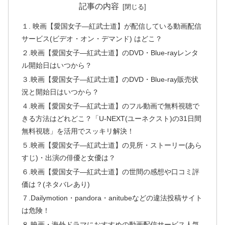
記事の内容
１. 映画【愛国女子―紅武士道】が配信している動画配信
サービス(ビデオ・オン・デマンド) はどこ？
２.映画【愛国女子―紅武士道】のDVD・Blue-rayレンタ
ル開始日はいつから？
３.映画【愛国女子―紅武士道】のDVD・Blue-ray販売状
況と開始日はいつから？
４.映画【愛国女子―紅武士道】のフル動画で無料視聴で
きる方法はどれどこ？「U-NEXT(ユーネクスト)の31日間
無料視聴」を活用でスッキリ解決！
５.映画【愛国女子―紅武士道】の見所・ストーリー(あら
すじ)・出演の俳優と女優は？
６.映画【愛国女子―紅武士道】の世間の感想や口コミ評
価は？(ネタバレあり)
７.Dailymotion・pandora・anitubeなどの違法投稿サイト
は危険！
８.映画・海外ドラマにおすすめの動画配信サービス人気