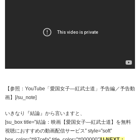
【参照：YouTube「愛国女子―紅武士道」予告編／予告動
画】[/su_note]
いきなり『結論』から言いますと、
[su_box title=”結論：映画【愛国女子―紅武士道】を無料
視聴におすすめの動画配信サービス” style=”soft”
box_color=”#87cefa” title_color=”#000000″]
U-NEXT：