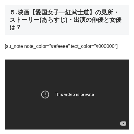
５.映画【愛国女子―紅武士道】の見所・
ストーリー(あらすじ)・出演の俳優と女優
は？
[su_note note_color=”#efeeee” text_color=”#000000″]