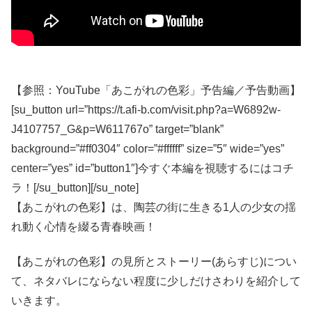
【参照：YouTube「あこがれの色彩」予告編／予告動画】
[su_button url=”https://t.afi-b.com/visit.php?a=W6892w-
J4107757_G&p=W611767o” target=”blank”
background=”#ff0304″ color=”#ffffff” size=”5″ wide=”yes”
center=”yes” id=”button1″]今すぐ本編を視聴するにはコチ
ラ！[/su_button][/su_note]
【あこがれの色彩】は、陶芸の街に生きる1人の少女の揺
れ動く心情を綴る青春映画！
【あこがれの色彩】の見所とストーリー(あらすじ)につい
て、ネタバレにならない程度に少しだけさわりを紹介して
いきます。