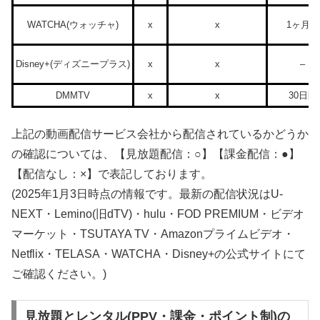
WATCHA(ウォッチャ)
x
x
1ヶ月間
Disney+(ディズニープラス)
x
x
–
DMMTV
x
x
30日間
上記の動画配信サービス会社から配信されているかどうか
の確認については、【見放題配信：○】【課金配信：●】
【配信なし：×】で表記しております。
(2025年1月3日時点の情報です。最新の配信状況はU-
NEXT・Lemino(旧dTV)・hulu・FOD PREMIUM・ビデオ
マーケット・TSUTAYA TV・Amazonプライムビデオ・
Netflix・TELASA・WATCHA・Disney+の公式サイトにて
ご確認ください。)
見放題とレンタル(PPV・課金・ポイント制)の