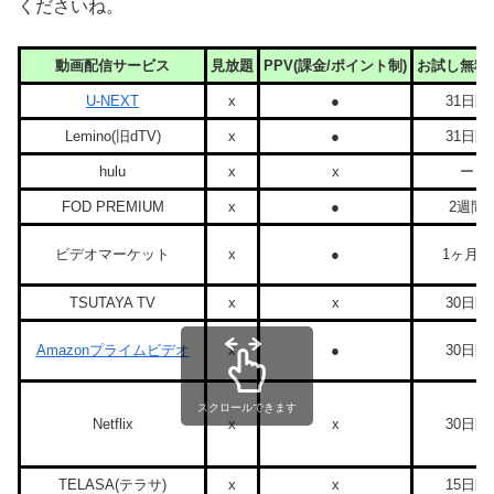
くださいね。
動画配信サービス
見放題
PPV(課金/ポイント制)
お試し無料
U-NEXT
x
●
31日間
Lemino(旧dTV)
x
●
31日間
hulu
x
x
ー
FOD PREMIUM
x
●
2週間
ビデオマーケット
x
●
1ヶ月間
TSUTAYA TV
x
x
30日間
Amazonプライムビデオ
x
●
30日間
スクロールできます
Netflix
x
x
30日間
TELASA(テラサ)
x
x
15日間