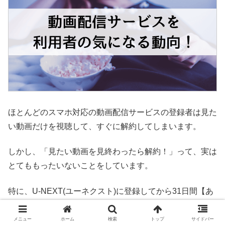
ほとんどのスマホ対応の動画配信サービスの登録者は見た
い動画だけを視聴して、すぐに解約してしまいます。
しかし、「見たい動画を見終わったら解約！」って、実は
とてももったいないことをしています。
特に、U-NEXT(ユーネクスト)に登録してから31日間【あ
こがれの色彩】だけではなく、話題のドラマや映画、アニ
メなど、多くの作品が「無料視聴できる！」ので楽しまな
メニュー
ホーム
検索
トップ
サイドバー