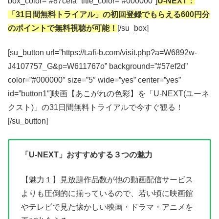
box_color=”#87cefa” title_color=”#000000″]
U-NEXT：
「31日間無料トライアル」の初回登録でもらえる600円分
のポイントで無料視聴が可能！
[/su_box]
[su_button url=”https://t.afi-b.com/visit.php?a=W6892w-
J4107757_G&p=W611767o” background=”#57ef2d”
color=”#000000″ size=”5″ wide=”yes” center=”yes”
id=”button1″]映画【あこがれの色彩】を「U-NEXT(ユーネ
クスト)」の31日間無料トライアルで今すぐ観る！
[/su_button]
「U-NEXT」おすすめする３つの魅力
【魅力１】見放題作品数が他の動画配信サービス
よりも圧倒的に揃っているので、若い頃に映画館
やテレビで見た懐かしい映画・ドラマ・アニメを