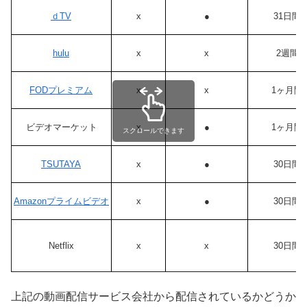
ｄTV
x
●
31日間
hulu
x
x
2週間
FODプレミアム
x
x
1ヶ月間
ビデオマーケット
x
●
1ヶ月間
スクロールできます
TSUTAYA
x
●
30日間
Amazonプライムビデオ
x
●
30日間
Netflix
x
x
30日間
上記の動画配信サービス会社から配信されているかどうか