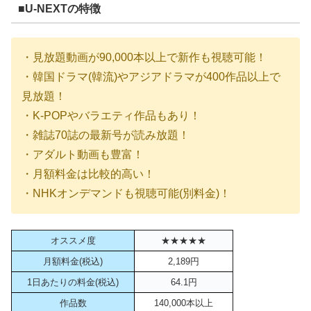
■U-NEXTの特徴
・見放題動画が90,000本以上で新作も視聴可能！
・韓国ドラマ(韓流)やアジアドラマが400作品以上で
見放題！
・K-POPやバラエティ作品もあり！
・雑誌70誌の最新号が読み放題！
・アダルト動画も豊富！
・月額料金は比較的高い！
・NHKオンデマンドも視聴可能(別料金)！
オススメ度
★★★★★
月額料金(税込)
2,189円
1日あたりの料金(税込)
64.1円
作品数
140,000本以上