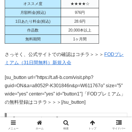
オススメ度
★★★★☆
月額料金(税込)
976円
1日あたり料金(税込)
28.6円
作品数
20,000本以上
無料期間
1ヶ月間
さっそく、公式サイトでの確認はコチラ＞＞＞
FODプレ
ミアム（31日間無料）新規入会
[su_button url=”https://t.afi-b.com/visit.php?
guid=ON&a=a8052P-K301846n&p=W611767o” size=”5″
wide=”yes” center=”yes” id=”button1″]「FODプレミアム」
の無料登録はコチラ＞＞＞[/su_button]
【ランキングNo.３】dTV
メニュー
ホーム
検索
トップ
サイドバー