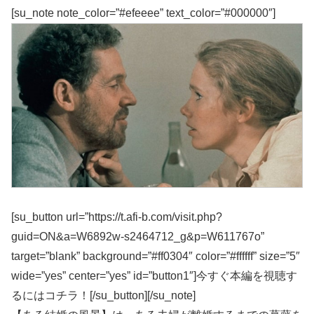
[su_note note_color=”#efeeee” text_color=”#000000″]
[su_button url=”https://t.afi-b.com/visit.php?
guid=ON&a=W6892w-s2464712_g&p=W611767o”
target=”blank” background=”#ff0304″ color=”#ffffff” size=”5″
wide=”yes” center=”yes” id=”button1″]今すぐ本編を視聴す
るにはコチラ！[/su_button][/su_note]