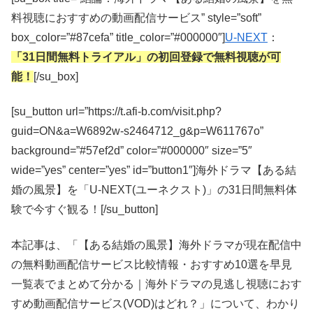
料視聴におすすめの動画配信サービス” style=”soft”
box_color=”#87cefa” title_color=”#000000″]
U-NEXT
：
「31日間無料トライアル」の初回登録で無料視聴が可
能！
[/su_box]
[su_button url=”https://t.afi-b.com/visit.php?
guid=ON&a=W6892w-s2464712_g&p=W611767o”
background=”#57ef2d” color=”#000000″ size=”5″
wide=”yes” center=”yes” id=”button1″]海外ドラマ【ある結
婚の風景】を「U-NEXT(ユーネクスト)」の31日間無料体
験で今すぐ観る！[/su_button]
本記事は、「【ある結婚の風景】海外ドラマが現在配信中
の無料動画配信サービス比較情報・おすすめ10選を早見
一覧表でまとめて分かる｜海外ドラマの見逃し視聴におす
すめ動画配信サービス(VOD)はどれ？」について、わかり