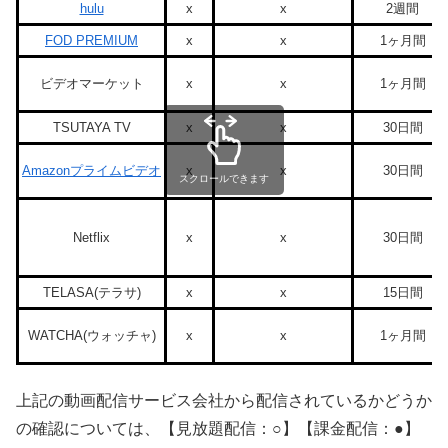
hulu
x
x
2週間
FOD PREMIUM
x
x
1ヶ月間
ビデオマーケット
x
x
1ヶ月間
TSUTAYA TV
x
x
30日間
Amazonプライムビデオ
x
x
30日間
スクロールできます
Netflix
x
x
30日間
TELASA(テラサ)
x
x
15日間
WATCHA(ウォッチャ)
x
x
1ヶ月間
上記の動画配信サービス会社から配信されているかどうか
の確認については、【見放題配信：○】【課金配信：●】