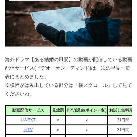
海外ドラマ【ある結婚の風景】の動画が配信している動画
配信サービス(ビデオ・オン・デマンド)は、次の早見一覧
表にまとめました。
※横幅がはみ出している部分は「横スクロール」して見て
くださいね。
動画配信サービス
見放題
PPV(課金/ポイント制)
お試し無料期間
U-NEXT
○
x
31日間
ｄTV
x
x
31日間