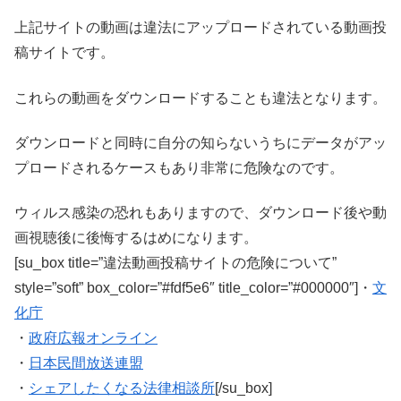
上記サイトの動画は違法にアップロードされている動画投
稿サイトです。
これらの動画をダウンロードすることも違法となります。
ダウンロードと同時に自分の知らないうちにデータがアッ
プロードされるケースもあり非常に危険なのです。
ウィルス感染の恐れもありますので、ダウンロード後や動
画視聴後に後悔するはめになります。
[su_box title=”違法動画投稿サイトの危険について”
style=”soft” box_color=”#fdf5e6″ title_color=”#000000″]・
文
化庁
・
政府広報オンライン
・
日本民間放送連盟
・
シェアしたくなる法律相談所
[/su_box]