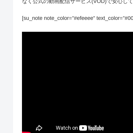
なく公式の動画配信サービス(VOD)で安心
[su_note note_color=”#efeeee” text_color=”#0