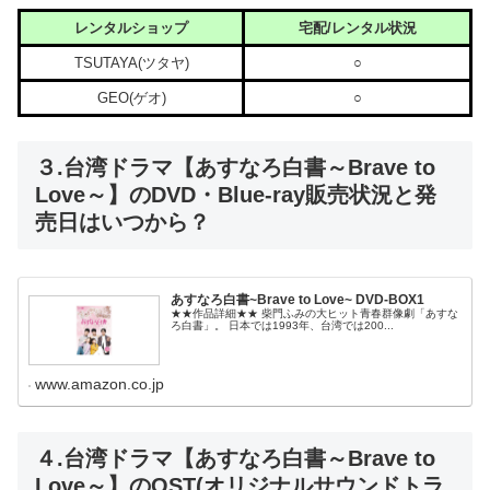
レンタルショップ
宅配/レンタル状況
TSUTAYA(ツタヤ)
○
GEO(ゲオ)
○
３.台湾ドラマ【あすなろ白書～Brave to
Love～】のDVD・Blue-ray販売状況と発
売日はいつから？
あすなろ白書~Brave to Love~ DVD-BOX1
★★作品詳細★★ 柴門ふみの大ヒット青春群像劇「あすな
ろ白書」。 日本では1993年、台湾では200...
www.amazon.co.jp
４.台湾ドラマ【あすなろ白書～Brave to
Love～】のOST(オリジナルサウンドトラ