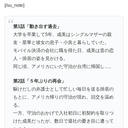
[/su_note]
第1話「動き出す過去」
大学を卒業して5年、成美はシングルマザーの親
友・星華と彼女の息子・小良と暮らしていた。
モバイル決済の会社に職を得た日、成美は昔の恋
人・掛居の姿を見かける。
同じ頃、アメリカにいた守治が台湾に帰国し…。
第2話「５年ぶりの再会」
駆けだしの弁護士として忙しい毎日を送る掛居の
もとに、アメリカ帰りの守治が現れ、旧交を温め
る。
一方、守治のおかげで入社初日に初契約を取りつ
けた成美だったが、数日で退社の憂き目に遭って