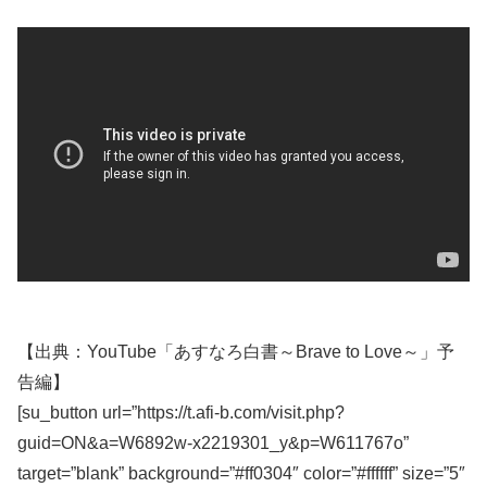
【出典：YouTube「あすなろ白書～Brave to Love～」予
告編】
[su_button url=”https://t.afi-b.com/visit.php?
guid=ON&a=W6892w-x2219301_y&p=W611767o”
target=”blank” background=”#ff0304″ color=”#ffffff” size=”5″