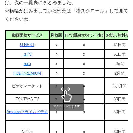
は、次の一覧表にまとめました。
※横幅がはみ出している部分は「横スクロール」して見て
くださいね。
動画配信サービス
見放題
PPV(課金/ポイント制)
お試し無料期間
U-NEXT
○
x
31日間
ｄTV
○
x
31日間
hulu
x
x
2週間
FOD PREMIUM
○
x
2週間
ビデオマーケット
x
●
1ヶ月間
TSUTAYA TV
x
●
30日間
スクロールできます
Amazonプライムビデオ
x
x
30日間
Netflix
x
x
30日間