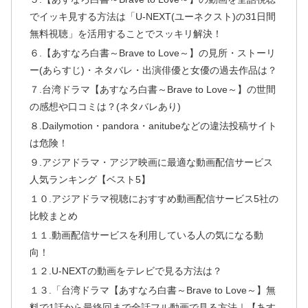
でイッキ見する方法は「U-NEXT(ユーネクスト)の31日間
無料視聴」を活用することでスッキリ解決！
６.【あすなろ白書～Brave to Love～】の見所・ストーリ
ー(あらすじ)・ネタバレ・出演俳優と女優の過去作品は？
７.台湾ドラマ【あすなろ白書～Brave to Love～】の世間
の感想や口コミは？(ネタバレあり)
８.Dailymotion・pandora・anitubeなどの違法投稿サイト
は危険！
９.アジアドラマ・アジア映画に最適な動画配信サービス
人気ランキング【ベスト5】
１０.アジアドラマ視聴におすすめ動画配信サービス5社の
比較まとめ
１１.動画配信サービスを利用している人の気になる動
向！
１２.U-NEXTの動画をテレビで見る方法は？
１３.「台湾ドラマ【あすなろ白書～Brave to Love～】無
料で1話から最終回まで全話フル動画で見る方法｜【あす