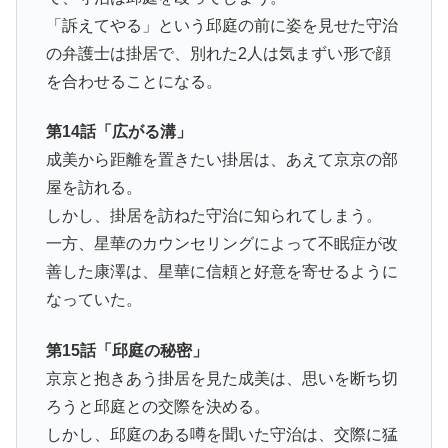
「訴えてやる」という邱庭の前に姿を見せた守治
の弁護士は掛居で、別れた2人は気まずい形で顔
を合わせることになる。
第14話「広がる溝」
成美から距離を置きたい掛居は、あえて京京の部
屋を訪れる。
しかし、掛居を訪ねた守治に知られてしまう。
一方、星華 のカウンセリングによって不眠症が改
善した康澤は、星華に信頼と好意を寄せるように
なっていた。
第15話「邱庭の秘密」
京京と抱きあう掛居を見た成美は、思いを断ち切
ろうと邱庭との交際を決める。
しかし、邱庭のある噂を聞いた守治は、交際に猛