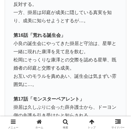
反対する。
一方、掛居は邱庭が成美に隠している真実を知
り、成美に知らせようとするが…。
第16話「荒れる誕生会」
小良の誕生会にやってきた掛居と守治は、星華と
一緒に現れた康澤を見て息を飲む。
松岡にそっくりな康澤との交際を認める星華、既
婚者の邱庭と交際する成美。
お互いのモラルを責めあい、誕生会は気まずい雰
囲気に…。
第17話「モンスターペアレント」
掛居は久しぶりに会った薛弁護士から、ドーヨン
側の弁護を引き受けたと知らされる。
一方、星華との関係を母親に問いただされた康澤
メニュー
ホーム
検索
トップ
サイドバー