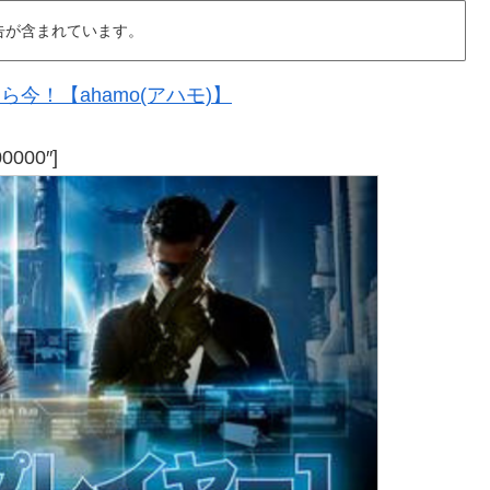
告が含まれています。
今！【ahamo(アハモ)】
00000″]