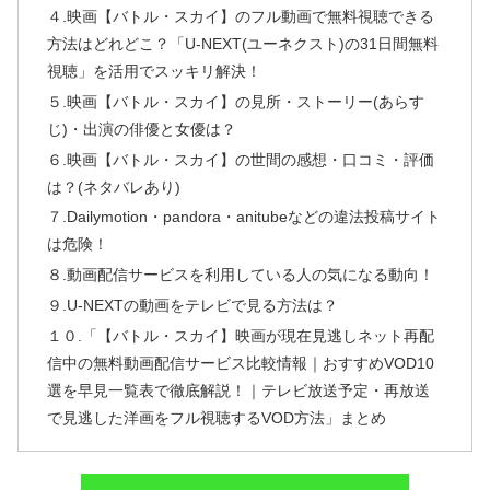
４.映画【バトル・スカイ】のフル動画で無料視聴できる
方法はどれどこ？「U-NEXT(ユーネクスト)の31日間無料
視聴」を活用でスッキリ解決！
５.映画【バトル・スカイ】の見所・ストーリー(あらす
じ)・出演の俳優と女優は？
６.映画【バトル・スカイ】の世間の感想・口コミ・評価
は？(ネタバレあり)
７.Dailymotion・pandora・anitubeなどの違法投稿サイト
は危険！
８.動画配信サービスを利用している人の気になる動向！
９.U-NEXTの動画をテレビで見る方法は？
１０.「【バトル・スカイ】映画が現在見逃しネット再配
信中の無料動画配信サービス比較情報｜おすすめVOD10
選を早見一覧表で徹底解説！｜テレビ放送予定・再放送
で見逃した洋画をフル視聴するVOD方法」まとめ