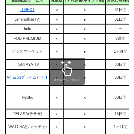
動画配信サービス
見放題
PPV(課金/ポイント制)
お試し無料期間
U-NEXT
○
x
31日間
Lemino(旧dTV)
x
●
31日間
hulu
x
x
ー
FOD PREMIUM
x
x
2週間
ビデオマーケット
x
●
1ヶ月間
TSUTAYA TV
x
x
30日間
Amazonプライムビデオ
x
●
30日間
スクロールできます
Netflix
x
x
30日間
TELASA(テラサ)
x
x
15日間
WATCHA(ウォッチャ)
x
x
1ヶ月間