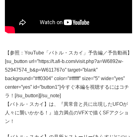
【参照：YouTube「バトル・スカイ」予告編／予告動画】
[su_button url=”https://t.afi-b.com/visit.php?a=W6892w-
52947574_b&p=W611767o” target=”blank”
background=”#ff0304″ color=”#ffffff” size=”5″ wide=”yes”
center=”yes” id=”button1″]今すぐ本編を視聴するにはコチ
ラ！[/su_button][/su_note]
【バトル・スカイ】は、『異常音と共に出現したUFOが
人々に襲いかかる！』迫力満点のVFXで描くSFアクショ
ン！
【バトル・スカイ】の見所とストーリー(あらすじ)につい