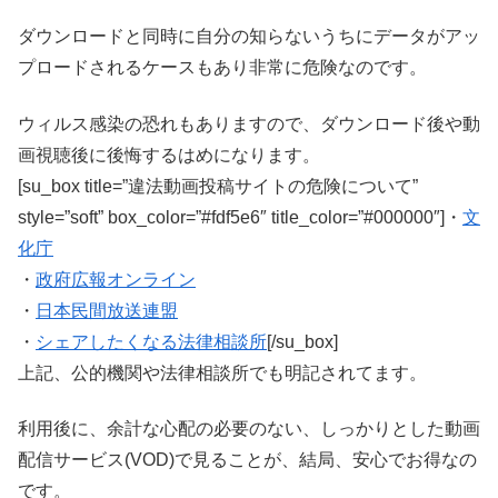
ダウンロードと同時に自分の知らないうちにデータがアッ
プロードされるケースもあり非常に危険なのです。
ウィルス感染の恐れもありますので、ダウンロード後や動
画視聴後に後悔するはめになります。
[su_box title=”違法動画投稿サイトの危険について”
style=”soft” box_color=”#fdf5e6″ title_color=”#000000″]・
文
化庁
・
政府広報オンライン
・
日本民間放送連盟
・
シェアしたくなる法律相談所
[/su_box]
上記、公的機関や法律相談所でも明記されてます。
利用後に、余計な心配の必要のない、しっかりとした動画
配信サービス(VOD)で見ることが、結局、安心でお得なの
です。