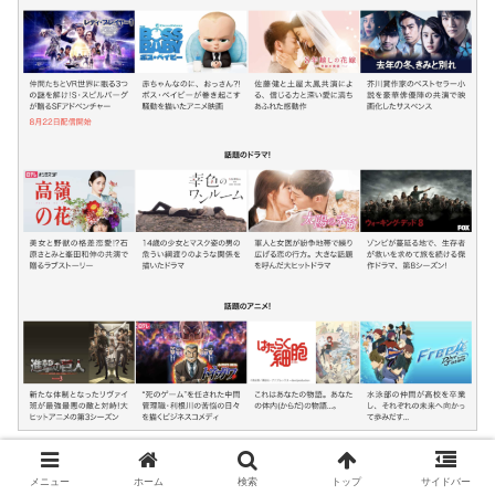
【参照：
U-NEXTの公式サイト
】[/su_note]
メニュー
ホーム
検索
トップ
サイドバー