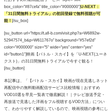
box_color=”#87cefa” title_color=”#000000″]
U-NEXT：
「31日間無料トライアル」の初回登録で無料視聴が可
能！
[/su_box]
[su_button url=”https://t.afi-b.com/visit.php?a=W6892w-
52947574_b&p=W611767o” background=”#57ef2d”
color=”#000000″ size=”5″ wide=”yes” center=”yes”
id=”button1″]映画【バトル・スカイ】を「U-NEXT(ユーネ
クスト)」の31日間無料トライアルで今すぐ観る！
[/su_button]
本記事は、「【バトル・スカイ】映画が現在見逃しネット
再配信中の無料動画配信サービス比較情報｜おすすめ
VOD10選を早見一覧表で徹底解説！｜テレビ放送予定・
再放送で見逃した洋画をフル視聴するVOD方法」につい
て、わかりやすく解説しているので、映画視聴の参考にし