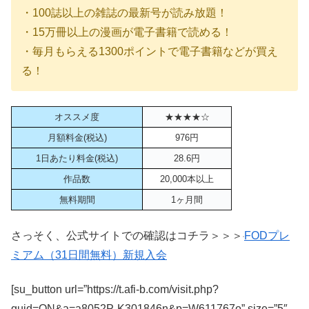
・100誌以上の雑誌の最新号が読み放題！
・15万冊以上の漫画が電子書籍で読める！
・毎月もらえる1300ポイントで電子書籍などが買え
る！
オススメ度
★★★★☆
月額料金(税込)
976円
1日あたり料金(税込)
28.6円
作品数
20,000本以上
無料期間
1ヶ月間
さっそく、公式サイトでの確認はコチラ＞＞＞
FODプレ
ミアム（31日間無料）新規入会
[su_button url=”https://t.afi-b.com/visit.php?
guid=ON&a=a8052P-K301846n&p=W611767o” size=”5″