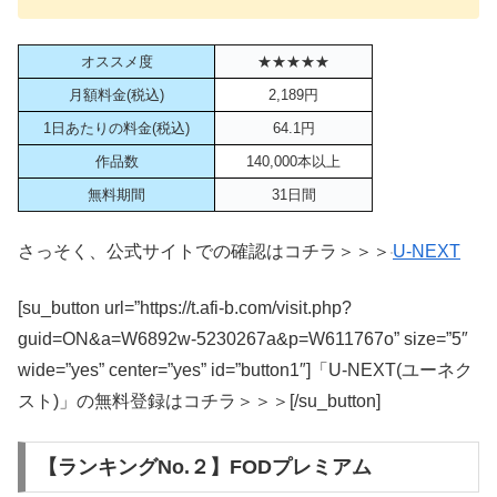
オススメ度
★★★★★
月額料金(税込)
2,189円
1日あたりの料金(税込)
64.1円
作品数
140,000本以上
無料期間
31日間
さっそく、公式サイトでの確認はコチラ＞＞＞
U-NEXT
[su_button url=”https://t.afi-b.com/visit.php?
guid=ON&a=W6892w-5230267a&p=W611767o” size=”5″
wide=”yes” center=”yes” id=”button1″]「U-NEXT(ユーネク
スト)」の無料登録はコチラ＞＞＞[/su_button]
【ランキングNo.２】FODプレミアム