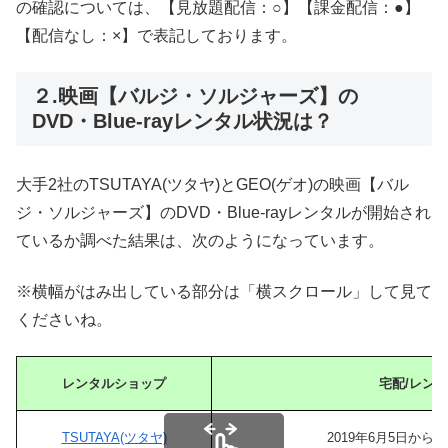
の確認については、【見放題配信：○】【課金配信：●】
【配信なし：×】で表記しております。
２.映画【バルジ・ソルジャーズ】の
DVD・Blue-rayレンタル状況は？
大手2社のTSUTAYA(ツタヤ)とGEO(ゲオ)の映画【バル
ジ・ソルジャーズ】のDVD・Blue-rayレンタルが開始され
ているか調べた結果は、次のようになっています。
※横幅がはみ出している部分は「横スクロール」して見て
くださいね。
レンタルショップ
宅配/レン
TSUTAYA(ツタヤ)
2019年6月5日か