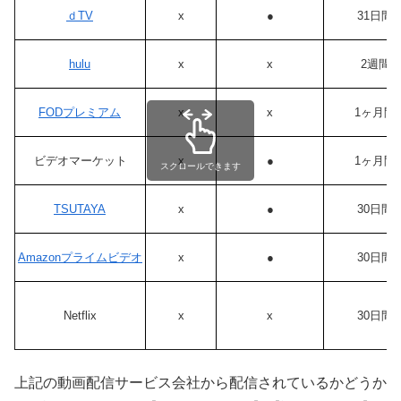
ｄTV
x
●
31日間
hulu
x
x
2週間
FODプレミアム
x
x
1ヶ月間
ビデオマーケット
x
●
1ヶ月間
スクロールできます
TSUTAYA
x
●
30日間
Amazonプライムビデオ
x
●
30日間
Netflix
x
x
30日間
上記の動画配信サービス会社から配信されているかどうか