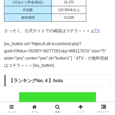
1日あたり料金(税込)
16.1円
作品数
120,000本以上
無料期間
31日間
さっそく、公式サイトでの確認はコチラ＞＞＞
ｄTV
[su_button url=”https://t.afi-b.com/visit.php?
guid=ON&a=78280Y-M277281r&p=W611767o” size=”5″
wide=”yes” center=”yes” id=”button1″]「dTV」の無料登録
はコチラ＞＞＞[/su_button]
【ランキングNo.４】hulu
メニュー
ホーム
検索
トップ
サイドバー