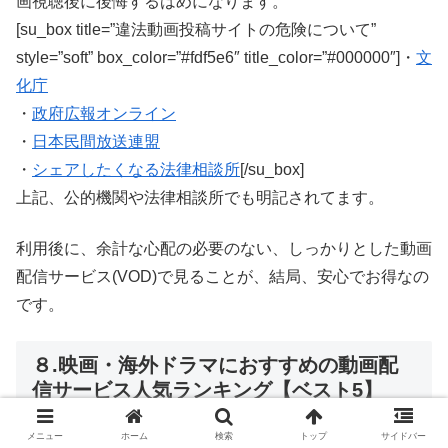
画視聴後に後悔するはめになります。
[su_box title=”違法動画投稿サイトの危険について”
style=”soft” box_color=”#fdf5e6″ title_color=”#000000″]・
文
化庁
・
政府広報オンライン
・
日本民間放送連盟
・
シェアしたくなる法律相談所
[/su_box]
上記、公的機関や法律相談所でも明記されてます。
利用後に、余計な心配の必要のない、しっかりとした動画
配信サービス(VOD)で見ることが、結局、安心でお得なの
です。
８.映画・海外ドラマにおすすめの動画配
信サービス人気ランキング【ベスト5】
メニュー
ホーム
検索
トップ
サイドバー