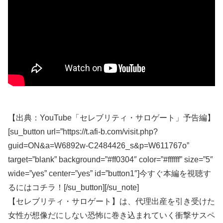
【出典：YouTube「セレブリティ・サロゲート」予告編】
[su_button url=”https://t.afi-b.com/visit.php?
guid=ON&a=W6892w-C2484426_s&p=W611767o”
target=”blank” background=”#ff0304″ color=”#ffffff” size=”5″
wide=”yes” center=”yes” id=”button1″]今すぐ本編を視聴す
るにはコチラ！[/su_button][/su_note]
【セレブリティ・サロゲート】は、代理出産を引き受けた
女性が想像だにしない恐怖に巻き込まれていく衝撃サスペ