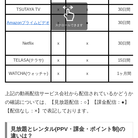
TSUTAYA TV
x
x
30日間
Amazonプライムビデオ
x
●
30日間
スクロールできます
Netflix
x
x
30日間
TELASA(テラサ)
x
x
15日間
WATCHA(ウォッチャ)
x
x
1ヶ月間
上記の動画配信サービス会社から配信されているかどうか
の確認については、【見放題配信：○】【課金配信：●】
【配信なし：×】で表記しております。
見放題とレンタル(PPV・課金・ポイント制)の
違いは？