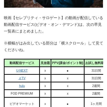
映画【セレブリティ・サロゲート】の動画が配信している
動画配信サービス(ビデオ・オン・デマンド)は、次の早見
一覧表にまとめました。
※横幅がはみ出している部分は「横スクロール」して見て
くださいね。
動画配信サービス
見放題
PPV(課金/ポイント制)
お試し無料期間
U-NEXT
x
●
31日間
ｄTV
x
x
31日間
hulu
x
x
2週間
FOD PREMIUM
x
x
2週間
ビデオマーケット
x
●
1ヶ月間