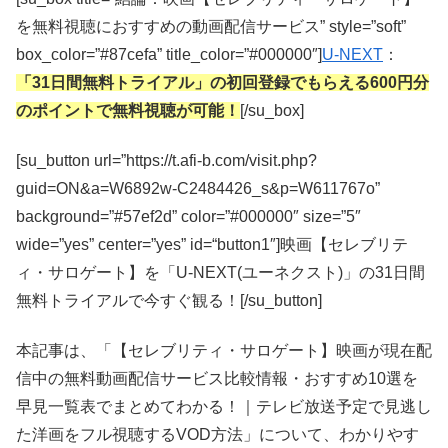
を無料視聴におすすめの動画配信サービス” style=”soft”
box_color=”#87cefa” title_color=”#000000″]
U-NEXT
：
「31日間無料トライアル」の初回登録でもらえる600円分
のポイントで無料視聴が可能！
[/su_box]
[su_button url=”https://t.afi-b.com/visit.php?
guid=ON&a=W6892w-C2484426_s&p=W611767o”
background=”#57ef2d” color=”#000000″ size=”5″
wide=”yes” center=”yes” id=“button1″]映画【セレブリテ
ィ・サロゲート】を「U-NEXT(ユーネクスト)」の31日間
無料トライアルで今すぐ観る！[/su_button]
本記事は、「【セレブリティ・サロゲート】映画が現在配
信中の無料動画配信サービス比較情報・おすすめ10選を
早見一覧表でまとめてわかる！｜テレビ放送予定で見逃し
た洋画をフル視聴するVOD方法」について、わかりやす