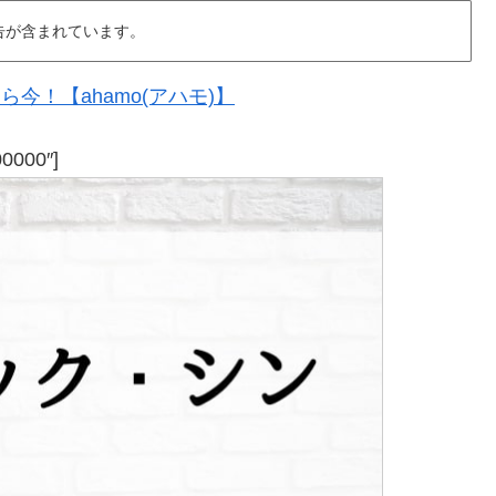
告が含まれています。
今！【ahamo(アハモ)】
00000″]