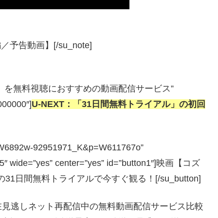
告動画】[/su_note]
ク・シン】を無料視聴におすすめの動画配信サービス”
#000000″]
U-NEXT：「31日間無料トライアル」の初回
hp?a=W6892w-92951971_K&p=W611767o”
=”5″ wide=”yes” center=”yes” id=”button1″]映画【コズ
1日間無料トライアルで今すぐ観る！[/su_button]
在見逃しネット再配信中の無料動画配信サービス比較