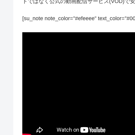
トではなく公式の動画配信サービス(VOD)
[su_note note_color=”#efeeee” text_color=”#0