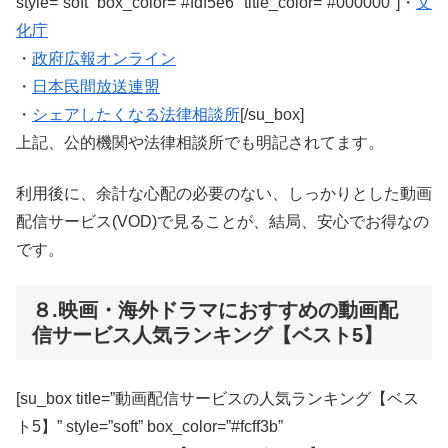
style=”soft” box_color=”#fdf5e6″ title_color=”#000000″]・
文
化庁
・
政府広報オンライン
・
日本民間放送連盟
・
シェアしたくなる法律相談所
[/su_box]
上記、公的機関や法律相談所でも明記されてます。
利用後に、余計な心配の必要のない、しっかりとした動画
配信サービス(VOD)で見ることが、結局、安心でお得なの
です。
８.映画・海外ドラマにおすすめの動画配
信サービス人気ランキング【ベスト5】
[su_box title=”動画配信サービスの人気ランキング【ベス
ト5】” style=”soft” box_color=”#fcff3b”