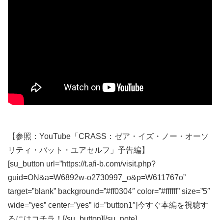
【参照：YouTube「CRASS：ゼア・イズ・ノー・オーソ
リティ・バット・ユアセルフ」予告編】
[su_button url=”https://t.afi-b.com/visit.php?
guid=ON&a=W6892w-o2730997_o&p=W611767o”
target=”blank” background=”#ff0304″ color=”#ffffff” size=”5″
wide=”yes” center=”yes” id=”button1″]今すぐ本編を視聴す
るにはコチラ！[/su_button][/su_note]