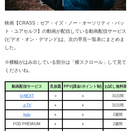
映画【CRASS：ゼア・イズ・ノー・オーソリティ・バッ
ト・ユアセルフ】の動画が配信している動画配信サービス
(ビデオ・オン・デマンド)は、次の早見一覧表にまとめま
した。
※横幅がはみ出している部分は「横スクロール」して見て
くださいね。
動画配信サービス
見放題
PPV(課金/ポイント制)
お試し無料期間
U-NEXT
○
x
31日間
ｄTV
x
x
31日間
hulu
x
x
2週間
FOD PREMIUM
x
x
2週間