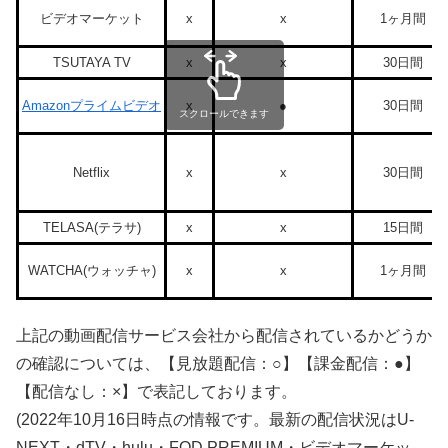
ビデオマーケット
x
x
1ヶ月間
TSUTAYA TV
x
x
30日間
Amazonプライムビデオ
x
●
30日間
スクロールできます
Netflix
x
x
30日間
TELASA(テラサ)
x
x
15日間
WATCHA(ウォッチャ)
x
x
1ヶ月間
上記の動画配信サービス会社から配信されているかどうか
の確認については、【見放題配信：○】【課金配信：●】
【配信なし：×】で表記しております。
(2022年10月16日時点の情報です。最新の配信状況はU-
NEXT・dTV・hulu・FOD PREMIUM・ビデオマーケッ