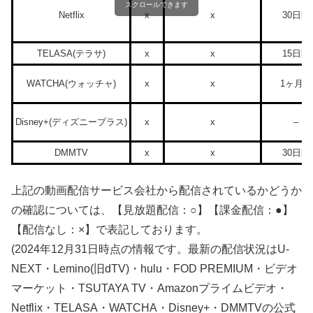
スクロールできます
Netflix
x
x
30日間
TELASA(テラサ)
x
x
15日間
WATCHA(ウォッチャ)
x
x
1ヶ月間
Disney+(ディズニープラス)
x
x
–
DMMTV
x
x
30日間
上記の動画配信サービス会社から配信されているかどうか
の確認については、【見放題配信：○】【課金配信：●】
【配信なし：×】で表記しております。
(2024年12月31日時点の情報です。最新の配信状況はU-
NEXT・Lemino(旧dTV)・hulu・FOD PREMIUM・ビデオ
マーケット・TSUTAYA TV・Amazonプライムビデオ・
Netflix・TELASA・WATCHA・Disney+・DMMTVの公式