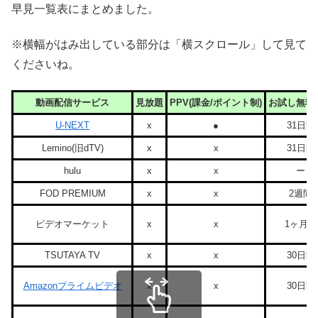
早見一覧表にまとめました。
※横幅がはみ出している部分は「横スクロール」して見て
くださいね。
動画配信サービス
見放題
PPV(課金/ポイント制)
お試し無料
U-NEXT
x
●
31日間
Lemino(旧dTV)
x
x
31日間
hulu
x
x
ー
FOD PREMIUM
x
x
2週間
ビデオマーケット
x
x
1ヶ月間
TSUTAYA TV
x
x
30日間
Amazonプライムビデオ
x
x
30日間