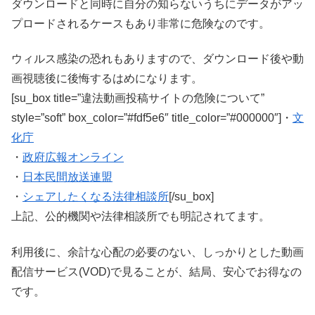
ダウンロードと同時に自分の知らないうちにデータがアッ
プロードされるケースもあり非常に危険なのです。
ウィルス感染の恐れもありますので、ダウンロード後や動
画視聴後に後悔するはめになります。
[su_box title=”違法動画投稿サイトの危険について”
style=”soft” box_color=”#fdf5e6″ title_color=”#000000″]・
文
化庁
・
政府広報オンライン
・
日本民間放送連盟
・
シェアしたくなる法律相談所
[/su_box]
上記、公的機関や法律相談所でも明記されてます。
利用後に、余計な心配の必要のない、しっかりとした動画
配信サービス(VOD)で見ることが、結局、安心でお得なの
です。