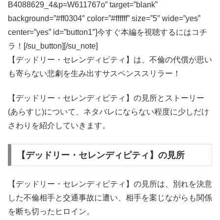
B4088629_4&p=W611767o” target=”blank”
background=”#ff0304″ color=”#ffffff” size=”5″ wide=”yes”
center=”yes” id=”button1″]今すぐ本編を視聴するにはコチ
ラ！[/su_button][/su_note]
【デッドリー・セレンディピティ】は、不倫の代償が思い
も寄らない悲劇を生み出すサスペンススリラー！
【デッドリー・セレンディピティ】の見所とストーリー
(あらすじ)について、ネタバレにならない程度に少しだけ
さわりを紹介していきます。
【デッドリー・セレンディピティ】の見所
【デッドリー・セレンディピティ】の見所は、別れを決意
した不倫相手と交通事故に遭い、相手を案じながらも関係
を断ち切ったヒロイン。