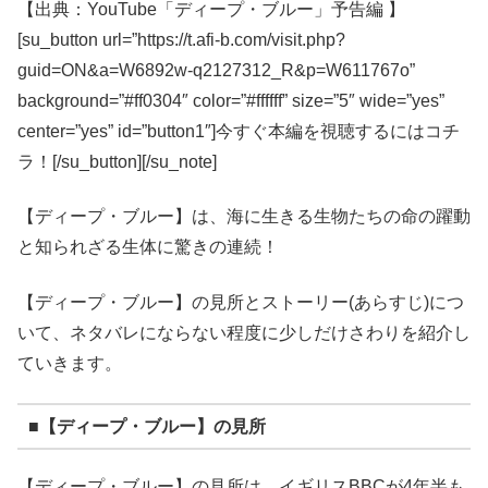
【出典：YouTube「ディープ・ブルー」予告編 】
[su_button url=”https://t.afi-b.com/visit.php?
guid=ON&a=W6892w-q2127312_R&p=W611767o”
background=”#ff0304″ color=”#ffffff” size=”5″ wide=”yes”
center=”yes” id=”button1″]今すぐ本編を視聴するにはコチ
ラ！[/su_button][/su_note]
【ディープ・ブルー】は、海に生きる生物たちの命の躍動
と知られざる生体に驚きの連続！
【ディープ・ブルー】の見所とストーリー(あらすじ)につ
いて、ネタバレにならない程度に少しだけさわりを紹介し
ていきます。
■【ディープ・ブルー】の見所
【ディープ・ブルー】の見所は、イギリスBBCが4年半も