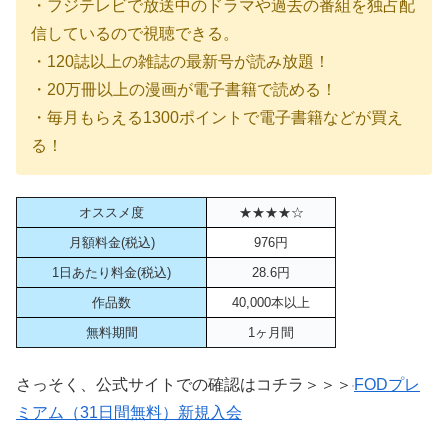
・フジテレビで放送中のドラマや過去の番組を独占配
信しているので視聴できる。
・120誌以上の雑誌の最新号が読み放題！
・20万冊以上の漫画が電子書籍で読める！
・毎月もらえる1300ポイントで電子書籍などが買え
る！
オススメ度
★★★★☆
月額料金(税込)
976円
1日あたり料金(税込)
28.6円
作品数
40,000本以上
無料期間
1ヶ月間
さっそく、公式サイトでの確認はコチラ＞＞＞
FODプレ
ミアム（31日間無料）新規入会