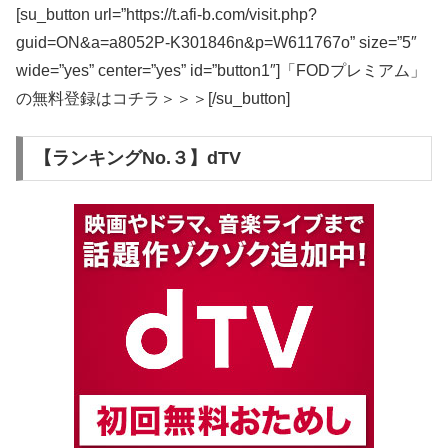
[su_button url=”https://t.afi-b.com/visit.php?
guid=ON&a=a8052P-K301846n&p=W611767o” size=”5″
wide=”yes” center=”yes” id=”button1″]「FODプレミアム」
の無料登録はコチラ＞＞＞[/su_button]
【ランキングNo.３】dTV