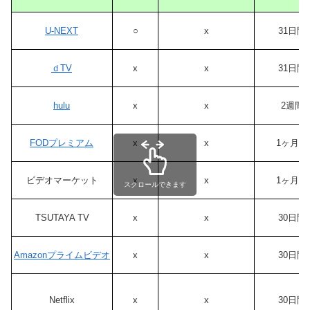
U-NEXT
○
x
31日間
ｄTV
x
x
31日間
hulu
x
x
2週間
FODプレミアム
x
x
1ヶ月間
ビデオマーケット
x
x
1ヶ月間
スクロールできます
TSUTAYA TV
x
x
30日間
Amazonプライムビデオ
x
x
30日間
Netflix
x
x
30日間