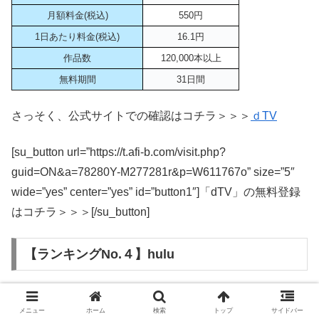
月額料金(税込)
550円
1日あたり料金(税込)
16.1円
作品数
120,000本以上
無料期間
31日間
さっそく、公式サイトでの確認はコチラ＞＞＞
ｄTV
[su_button url=”https://t.afi-b.com/visit.php?
guid=ON&a=78280Y-M277281r&p=W611767o” size=”5″
wide=”yes” center=”yes” id=”button1″]「dTV」の無料登録
はコチラ＞＞＞[/su_button]
【ランキングNo.４】hulu
メニュー
ホーム
検索
トップ
サイドバー