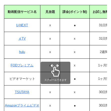
動画配信サービス名
見放題
課金(ポイント制)
お試し無料
U-NEXT
x
●
31日間
ｄTV
x
x
31日間
hulu
x
x
2週間
FODプレミアム
x
x
1ヶ月間
ビデオマーケット
x
●
1ヶ月間
スクロールできます
TSUTAYA
x
x
30日間
Amazonプライムビデオ
x
●
30日間