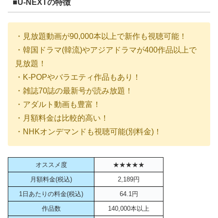
■U-NEXTの特徴
・見放題動画が90,000本以上で新作も視聴可能！
・韓国ドラマ(韓流)やアジアドラマが400作品以上で
見放題！
・K-POPやバラエティ作品もあり！
・雑誌70誌の最新号が読み放題！
・アダルト動画も豊富！
・月額料金は比較的高い！
・NHKオンデマンドも視聴可能(別料金)！
オススメ度
★★★★★
月額料金(税込)
2,189円
1日あたりの料金(税込)
64.1円
作品数
140,000本以上