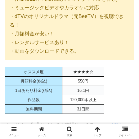
・ミュージックビデオやカラオケに対応
・dTVのオリジナルドラマ（元BeeTV）を視聴でき
る！
・月額料金が安い！
・レンタルサービスあり！
・動画をダウンロードできる。
オススメ度
★★★★☆
月額料金(税込)
550円
1日あたり料金(税込)
16.1円
作品数
120,000本以上
無料期間
31日間
さっそく、公式サイトでの確認はコチラ＞＞＞
ｄTV
メニュー
ホーム
検索
トップ
サイドバー