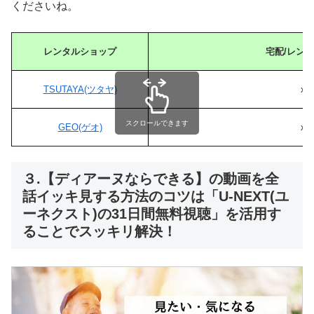
くださいね。
レンタルショップ
宅配/レン
TSUTAYA(ツタヤ)
x
スクロールできます
GEO(ゲオ)
x
３.【ディアーヌならできる】の動画を全
話イッキ見する方法のコツは「U-NEXT(ユ
ーネクスト)の31日間無料視聴」を活用す
ることでスッキリ解決！