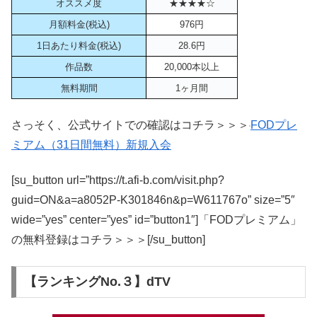
オススメ度
★★★★☆
月額料金(税込)
976円
1日あたり料金(税込)
28.6円
作品数
20,000本以上
無料期間
1ヶ月間
さっそく、公式サイトでの確認はコチラ＞＞＞
FODプレ
ミアム（31日間無料）新規入会
[su_button url=”https://t.afi-b.com/visit.php?
guid=ON&a=a8052P-K301846n&p=W611767o” size=”5″
wide=”yes” center=”yes” id=”button1″]「FODプレミアム」
の無料登録はコチラ＞＞＞[/su_button]
【ランキングNo.３】dTV