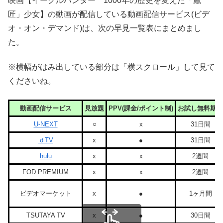
映画【イーグルハンター 1000年の歴史を変えた「鷹
匠」少女】の動画が配信している動画配信サービス(ビデ
オ・オン・デマンド)は、次の早見一覧表にまとめまし
た。
※横幅がはみ出している部分は「横スクロール」して見て
くださいね。
動画配信サービス
見放題
PPV(課金/ポイント制)
お試し無料期間
U-NEXT
○
x
31日間
ｄTV
x
●
31日間
hulu
x
x
2週間
FOD PREMIUM
x
x
2週間
ビデオマーケット
x
●
1ヶ月間
TSUTAYA TV
x
●
30日間