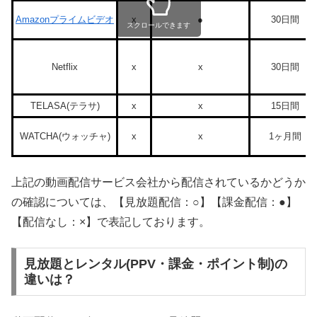
Amazonプライムビデオ
x
●
30日間
スクロールできます
Netflix
x
x
30日間
TELASA(テラサ)
x
x
15日間
WATCHA(ウォッチャ)
x
x
1ヶ月間
上記の動画配信サービス会社から配信されているかどうか
の確認については、【見放題配信：○】【課金配信：●】
【配信なし：×】で表記しております。
見放題とレンタル(PPV・課金・ポイント制)の
違いは？