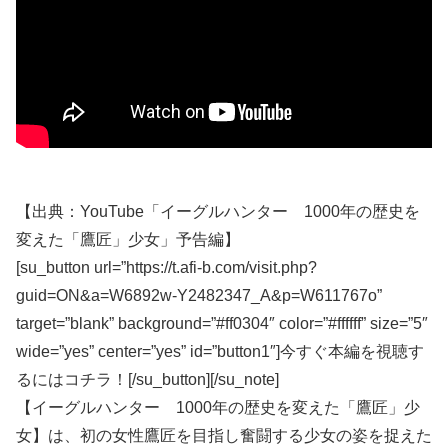
【出典：YouTube「イーグルハンター 1000年の歴史を
変えた「鷹匠」少女」予告編】
[su_button url=”https://t.afi-b.com/visit.php?
guid=ON&a=W6892w-Y2482347_A&p=W611767o”
target=”blank” background=”#ff0304″ color=”#ffffff” size=”5″
wide=”yes” center=”yes” id=”button1″]今すぐ本編を視聴す
るにはコチラ！[/su_button][/su_note]
【イーグルハンター 1000年の歴史を変えた「鷹匠」少
女】は、初の女性鷹匠を目指し奮闘する少女の姿を捉えた