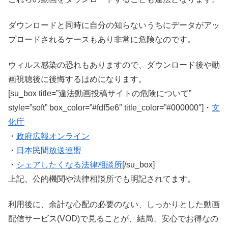
ダウンロードと同時に自分の知らないうちにデータがアッ
プロードされるケースもあり非常に危険なのです。
ウィルス感染の恐れもありますので、ダウンロード後や動
画視聴後に後悔するはめになります。
[su_box title=”違法動画投稿サイトの危険について”
style=”soft” box_color=”#fdf5e6″ title_color=”#000000″]・
文
化庁
・
政府広報オンライン
・
日本民間放送連盟
・
シェアしたくなる法律相談所
[/su_box]
上記、公的機関や法律相談所でも明記されてます。
利用後に、余計な心配の必要のない、しっかりとした動画
配信サービス(VOD)で見ることが、結局、安心でお得なの