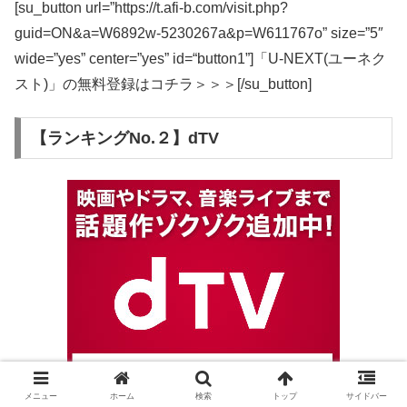
[su_button url=”https://t.afi-b.com/visit.php?
guid=ON&a=W6892w-5230267a&p=W611767o” size=”5″
wide=”yes” center=”yes” id=“button1”]「U-NEXT(ユーネク
スト)」の無料登録はコチラ＞＞＞[/su_button]
【ランキングNo.２】dTV
メニュー
ホーム
検索
トップ
サイドバー