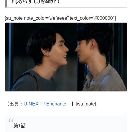
ド(あらすじ)を紹介！
[su_note note_color=”#efeeee” text_color=”#000000″]
【出典：
U-NEXT「Enchanté」
】[/su_note]
第1話