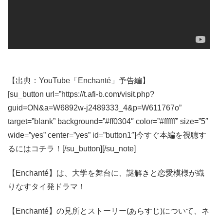
【出典：YouTube「Enchanté」予告編】
[su_button url=”https://t.afi-b.com/visit.php?
guid=ON&a=W6892w-j2489333_4&p=W611767o”
target=”blank” background=”#ff0304″ color=”#ffffff” size=”5″
wide=”yes” center=”yes” id=”button1″]今すぐ本編を視聴す
るにはコチラ！[/su_button][/su_note]
【Enchanté】は、大学を舞台に、謎解きと恋愛模様が織
りなすタイ発ドラマ！
【Enchanté】の見所とストーリー(あらすじ)について、ネ