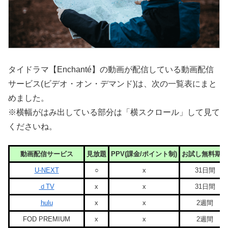
タイドラマ【Enchanté】の動画が配信している動画配信
サービス(ビデオ・オン・デマンド)は、次の一覧表にまと
めました。
※横幅がはみ出している部分は「横スクロール」して見て
くださいね。
動画配信サービス
見放題
PPV(課金/ポイント制)
お試し無料期間
U-NEXT
○
x
31日間
ｄTV
x
x
31日間
hulu
x
x
2週間
FOD PREMIUM
x
x
2週間