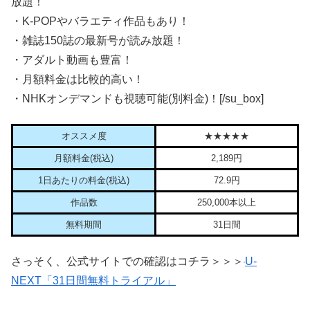
放題！
・K-POPやバラエティ作品もあり！
・雑誌150誌の最新号が読み放題！
・アダルト動画も豊富！
・月額料金は比較的高い！
・NHKオンデマンドも視聴可能(別料金)！[/su_box]
オススメ度
★★★★★
月額料金(税込)
2,189円
1日あたりの料金(税込)
72.9円
作品数
250,000本以上
無料期間
31日間
さっそく、公式サイトでの確認はコチラ＞＞＞
U-
NEXT「31日間無料トライアル」