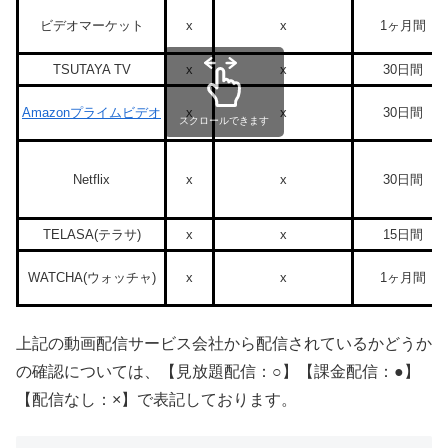
ビデオマーケット
x
x
1ヶ月間
TSUTAYA TV
x
x
30日間
Amazonプライムビデオ
x
x
30日間
スクロールできます
Netflix
x
x
30日間
TELASA(テラサ)
x
x
15日間
WATCHA(ウォッチャ)
x
x
1ヶ月間
上記の動画配信サービス会社から配信されているかどうか
の確認については、【見放題配信：○】【課金配信：●】
【配信なし：×】で表記しております。