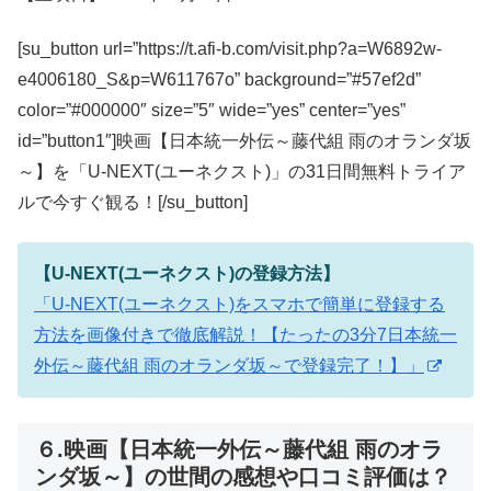
[su_button url=”https://t.afi-b.com/visit.php?a=W6892w-
e4006180_S&p=W611767o” background=”#57ef2d”
color=”#000000″ size=”5″ wide=”yes” center=”yes”
id=”button1″]映画【日本統一外伝～藤代組 雨のオランダ坂
～】を「U-NEXT(ユーネクスト)」の31日間無料トライア
ルで今すぐ観る！[/su_button]
【U-NEXT(ユーネクスト)の登録方法】
「U-NEXT(ユーネクスト)をスマホで簡単に登録する
方法を画像付きで徹底解説！【たったの3分7日本統一
外伝～藤代組 雨のオランダ坂～で登録完了！】」
６.映画【日本統一外伝～藤代組 雨のオラ
ンダ坂～】の世間の感想や口コミ評価は？