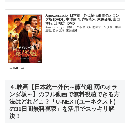
Amazon.co.jp: 日本統一外伝藤代組 雨のオラン
ダ坂 [DVD] : 中澤達也, 赤羽流河, 東原優希, 山口
祥行, 辻 裕之: DVD
Amazon.co.jp: 日本統一外伝藤代組 雨のオランダ坂 : 中澤
達也, 赤羽流河, 東原優希...
amzn.to
４.映画【日本統一外伝～藤代組 雨のオラ
ンダ坂～】のフル動画で無料視聴できる方
法はどれどこ？「U-NEXT(ユーネクスト)
の31日間無料視聴」を活用でスッキリ解
決！