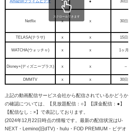
Amazonプライムビデオ
x
●
30日間
スクロールできます
Netflix
x
x
30日間
TELASA(テラサ)
x
x
15日間
WATCHA(ウォッチャ)
x
x
1ヶ月間
Disney+(ディズニープラス)
x
x
–
DMMTV
x
x
30日間
上記の動画配信サービス会社から配信されているかどうか
の確認については、【見放題配信：○】【課金配信：●】
【配信なし：×】で表記しております。
(2024年12月22日時点の情報です。最新の配信状況はU-
NEXT・Lemino(旧dTV)・hulu・FOD PREMIUM・ビデオ