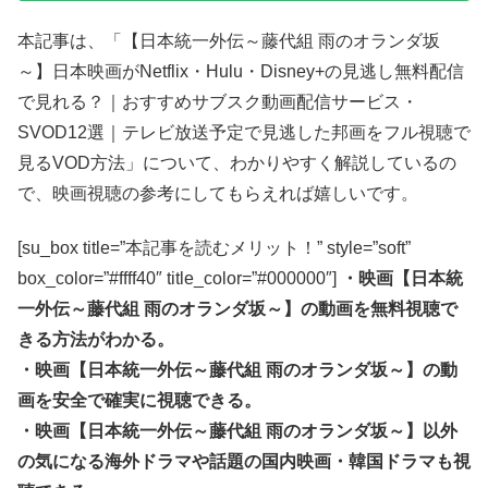
本記事は、「【日本統一外伝～藤代組 雨のオランダ坂
～】日本映画がNetflix・Hulu・Disney+の見逃し無料配信
で見れる？｜おすすめサブスク動画配信サービス・
SVOD12選｜テレビ放送予定で見逃した邦画をフル視聴で
見るVOD方法」について、わかりやすく解説しているの
で、映画視聴の参考にしてもらえれば嬉しいです。
[su_box title=”本記事を読むメリット！” style=”soft”
box_color=”#ffff40″ title_color=”#000000″]
・映画【日本統
一外伝～藤代組 雨のオランダ坂～】の動画を無料視聴で
きる方法がわかる。
・映画【日本統一外伝～藤代組 雨のオランダ坂～】の動
画を安全で確実に視聴できる。
・映画【日本統一外伝～藤代組 雨のオランダ坂～】以外
の気になる海外ドラマや話題の国内映画・韓国ドラマも視