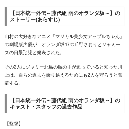
【日本統一外伝～藤代組 雨のオランダ坂～】の
ストーリー(あらすじ)
山村の大好きなアニメ「マジカル美少女アップルちゃん」
の劇場版声優が、オランダ坂47の丘野さおりとジャミー
ズの日景翔児と発表された。
その2人にジャミー北島の魔の手が迫っていると知った川
上は、自らの過去を乗り越えるためにも2人を守ろうと奮
闘する。
【日本統一外伝～藤代組 雨のオランダ坂～】の
キャスト・スタッフの過去作品
【監督】