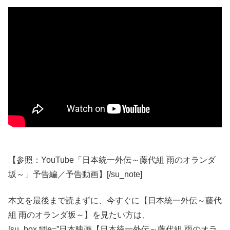
【参照：YouTube「日本統一外伝～藤代組 雨のオランダ
坂～」予告編／予告動画】[/su_note]
本文を最後まで読まずに、今すぐに【日本統一外伝～藤代
組 雨のオランダ坂～】を見たい方は、
[su_box title=”日本映画【日本統一外伝～藤代組 雨のオラ