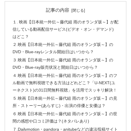
記事の内容
１. 映画【日本統一外伝～藤代組 雨のオランダ坂～】が配
信している動画配信サービス(ビデオ・オン・デマンド)
はどこ？
２.映画【日本統一外伝～藤代組 雨のオランダ坂～】の
DVD・Blue-rayレンタル開始日はいつから？
３.映画【日本統一外伝～藤代組 雨のオランダ坂～】の
DVD・Blue-ray販売状況と開始日はいつから？
４.映画【日本統一外伝～藤代組 雨のオランダ坂～】のフ
ル動画で無料視聴できる方法はどれどこ？「U-NEXT(ユ
ーネクスト)の31日間無料視聴」を活用でスッキリ解決！
５.映画【日本統一外伝～藤代組 雨のオランダ坂～】の見
所・ストーリー(あらすじ)・出演の俳優と女優は？
６.映画【日本統一外伝～藤代組 雨のオランダ坂～】の世
間の感想や口コミ評価は？(ネタバレあり)
７.Dailymotion・pandora・anitubeなどの違法投稿サイト