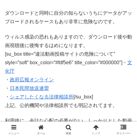
ダウンロードと同時に自分の知らないうちにデータがアッ
プロードされるケースもあり非常に危険なのです。
ウィルス感染の恐れもありますので、ダウンロード後や動
画視聴後に後悔するはめになります。
[su_box title=”違法動画投稿サイトの危険について”
style=”soft” box_color=”#fdf5e6″ title_color=”#000000″]・
文
化庁
・
政府広報オンライン
・
日本民間放送連盟
・
シェアしたくなる法律相談所
[/su_box]
上記、公的機関や法律相談所でも明記されてます。
利用後に、余計な心配の必要がない、しっかりとした動画
配信サービス(VOD)で見ることが、結局、安心でお得なの
メニュー
ホーム
検索
トップ
サイドバー