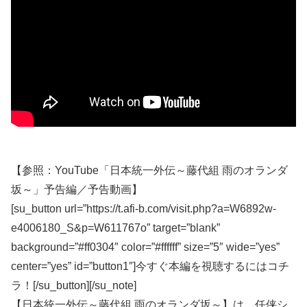
【参照：YouTube「日本統一外伝～藤代組 雨のオランダ
坂～」予告編／予告動画】
[su_button url=”https://t.afi-b.com/visit.php?a=W6892w-
e4006180_S&p=W611767o” target=”blank”
background=”#ff0304″ color=”#ffffff” size=”5″ wide=”yes”
center=”yes” id=”button1″]今すぐ本編を視聴するにはコチ
ラ！[/su_button][/su_note]
【日本統一外伝～藤代組 雨のオランダ坂～】は、任侠シ