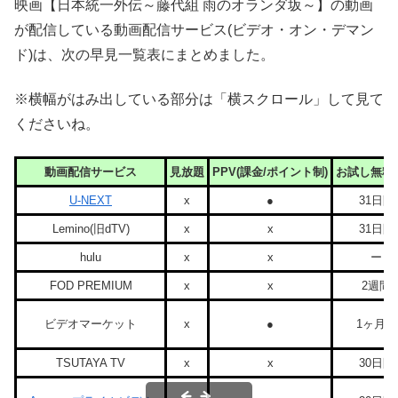
映画【日本統一外伝～藤代組 雨のオランダ坂～】の動画
が配信している動画配信サービス(ビデオ・オン・デマン
ド)は、次の早見一覧表にまとめました。
※横幅がはみ出している部分は「横スクロール」して見て
くださいね。
動画配信サービス
見放題
PPV(課金/ポイント制)
お試し無料
U-NEXT
x
●
31日間
Lemino(旧dTV)
x
x
31日間
hulu
x
x
ー
FOD PREMIUM
x
x
2週間
ビデオマーケット
x
●
1ヶ月間
TSUTAYA TV
x
x
30日間