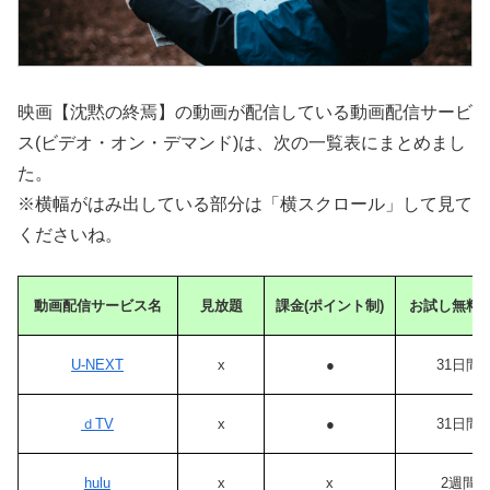
映画【沈黙の終焉】の動画が配信している動画配信サービ
ス(ビデオ・オン・デマンド)は、次の一覧表にまとめまし
た。
※横幅がはみ出している部分は「横スクロール」して見て
くださいね。
動画配信サービス名
見放題
課金(ポイント制)
お試し無料
U-NEXT
x
●
31日間
ｄTV
x
●
31日間
hulu
x
x
2週間