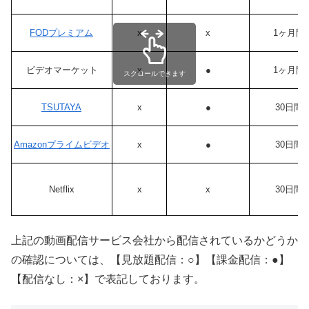
FODプレミアム
x
x
1ヶ月間
ビデオマーケット
x
●
1ヶ月間
スクロールできます
TSUTAYA
x
●
30日間
Amazonプライムビデオ
x
●
30日間
Netflix
x
x
30日間
上記の動画配信サービス会社から配信されているかどうか
の確認については、【見放題配信：○】【課金配信：●】
【配信なし：×】で表記しております。