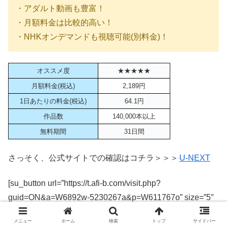
・アダルト動画も豊富！
・月額料金は比較的高い！
・NHKオンデマンドも視聴可能(別料金)！
オススメ度
★★★★★
月額料金(税込)
2,189円
1日あたりの料金(税込)
64.1円
作品数
140,000本以上
無料期間
31日間
さっそく、公式サイトでの確認はコチラ＞＞＞
U-NEXT
[su_button url=”https://t.afi-b.com/visit.php?
guid=ON&a=W6892w-5230267a&p=W611767o” size=”5″
wide=”yes” center=”yes” id=”button1″]「U-NEXT(ユーネク
メニュー
ホーム
検索
トップ
サイドバー
スト)」の無料登録はコチラ＞＞＞[/su_button]