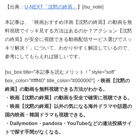
【出典：
U-NEXT「沈黙の終焉」
】[/su_note]
本記事は、「映画おすすめ洋画【沈黙の終焉】の動画を無
料視聴でイッキ見する方法はあるのか？アクション【沈黙
の終焉】が安全に視聴できる動画配信サービス選びでスッ
キリ解決！」について、わかりやすく解説しているので、
参考にしてもらえれば嬉しいです。
[su_box title=”本記事を読むメリット！” style=”soft”
box_color=”#ffff40″ title_color=”#000000″]
・映画【沈黙の
終焉】の動画を無料視聴できる方法がわかる。
・映画【沈黙の終焉】の動画を安全で確実に視聴できる。
・映画【沈黙の終焉】以外の気になる海外ドラマや話題の
国内映画・韓国ドラマも視聴できる。
・Dailymotion・pandora・YouTubeなどの違法投稿サイ
トで探す手間がなくなる。