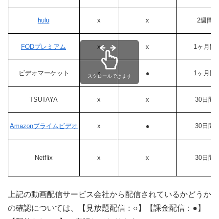
hulu
x
x
2週間
FODプレミアム
x
x
1ヶ月間
ビデオマーケット
x
●
1ヶ月間
スクロールできます
TSUTAYA
x
x
30日間
Amazonプライムビデオ
x
●
30日間
Netflix
x
x
30日間
上記の動画配信サービス会社から配信されているかどうか
の確認については、【見放題配信：○】【課金配信：●】