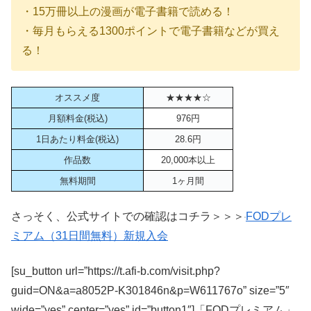
・15万冊以上の漫画が電子書籍で読める！
・毎月もらえる1300ポイントで電子書籍などが買え
る！
オススメ度
★★★★☆
月額料金(税込)
976円
1日あたり料金(税込)
28.6円
作品数
20,000本以上
無料期間
1ヶ月間
さっそく、公式サイトでの確認はコチラ＞＞＞
FODプレ
ミアム（31日間無料）新規入会
[su_button url=”https://t.afi-b.com/visit.php?
guid=ON&a=a8052P-K301846n&p=W611767o” size=”5″
wide=”yes” center=”yes” id=”button1″]「FODプレミアム」