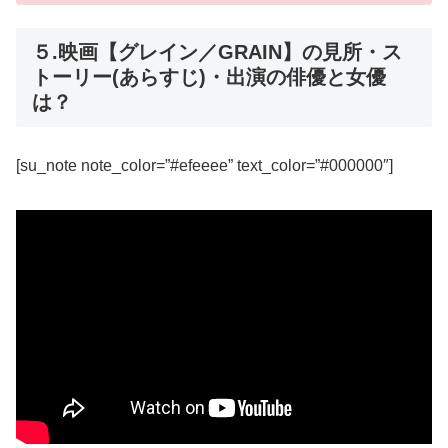
５.映画【グレイン／GRAIN】の見所・ス
トーリー(あらすじ)・出演の俳優と女優
は？
[su_note note_color=”#efeeee” text_color=”#000000″]