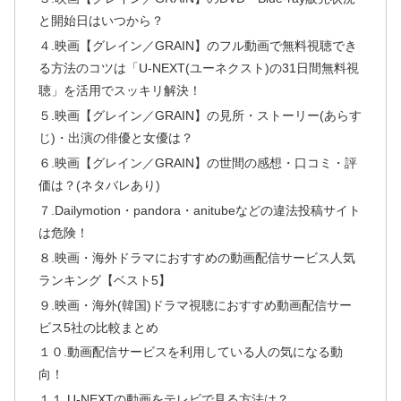
と開始日はいつから？
４.映画【グレイン／GRAIN】のフル動画で無料視聴でき
る方法のコツは「U-NEXT(ユーネクスト)の31日間無料視
聴」を活用でスッキリ解決！
５.映画【グレイン／GRAIN】の見所・ストーリー(あらす
じ)・出演の俳優と女優は？
６.映画【グレイン／GRAIN】の世間の感想・口コミ・評
価は？(ネタバレあり)
７.Dailymotion・pandora・anitubeなどの違法投稿サイト
は危険！
８.映画・海外ドラマにおすすめの動画配信サービス人気
ランキング【ベスト5】
９.映画・海外(韓国)ドラマ視聴におすすめ動画配信サー
ビス5社の比較まとめ
１０.動画配信サービスを利用している人の気になる動
向！
１１.U-NEXTの動画をテレビで見る方法は？