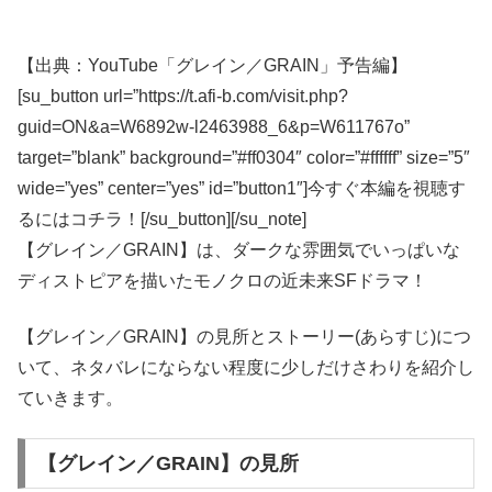
【出典：YouTube「グレイン／GRAIN」予告編】
[su_button url=”https://t.afi-b.com/visit.php?
guid=ON&a=W6892w-l2463988_6&p=W611767o”
target=”blank” background=”#ff0304″ color=”#ffffff” size=”5″
wide=”yes” center=”yes” id=”button1″]今すぐ本編を視聴す
るにはコチラ！[/su_button][/su_note]
【グレイン／GRAIN】は、ダークな雰囲気でいっぱいな
ディストピアを描いたモノクロの近未来SFドラマ！
【グレイン／GRAIN】の見所とストーリー(あらすじ)につ
いて、ネタバレにならない程度に少しだけさわりを紹介し
ていきます。
【グレイン／GRAIN】の見所