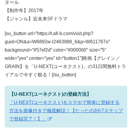
タール
【制作年】2017年
【ジャンル】近未来SFドラマ
[su_button url=”https://t.afi-b.com/visit.php?
guid=ON&a=W6892w-l2463988_6&p=W611767o”
background=”#57ef2d” color=”#000000″ size=”5″
wide=”yes” center=”yes” id=“button1″]映画【グレイン／
GRAIN】を「U-NEXT(ユーネクスト)」の31日間無料トラ
イアルで今すぐ観る！[/su_button]
【U-NEXT(ユーネクスト)の登録方法】
「U-NEXT(ユーネクスト)をスマホで簡単に登録する
方法を画像付きで徹底解説！【たったの3分7ステップ
で登録完了！】」