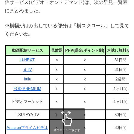
信サービス(ビデオ・オン・デマンド)は、次の早見一覧表
にまとめました。
※横幅がはみ出している部分は「横スクロール」して見て
くださいね。
動画配信サービス
見放題
PPV(課金/ポイント制)
お試し無料期間
U-NEXT
○
x
31日間
ｄTV
x
x
31日間
hulu
x
x
2週間
FOD PREMIUM
x
x
1ヶ月間
ビデオマーケット
x
x
1ヶ月間
TSUTAYA TV
x
x
30日間
Amazonプライムビデオ
x
x
30日間
スクロールできます