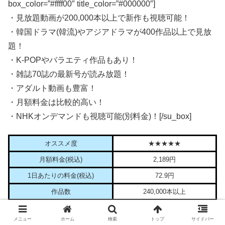
box_color=”#ffff00″ title_color=”#000000″]
・見放題動画が200,000本以上で新作も視聴可能！
・韓国ドラマ(韓流)やアジアドラマが400作品以上で見放
題！
・K-POPやバラエティ作品もあり！
・雑誌70誌の最新号が読み放題！
・アダルト動画も豊富！
・月額料金は比較的高い！
・NHKオンデマンドも視聴可能(別料金)！[/su_box]
オススメ度
★★★★★
月額料金(税込)
2,189円
1日あたりの料金(税込)
72.9円
作品数
240,000本以上
無料期間
31日間
メニュー
ホーム
検索
トップ
サイドバー