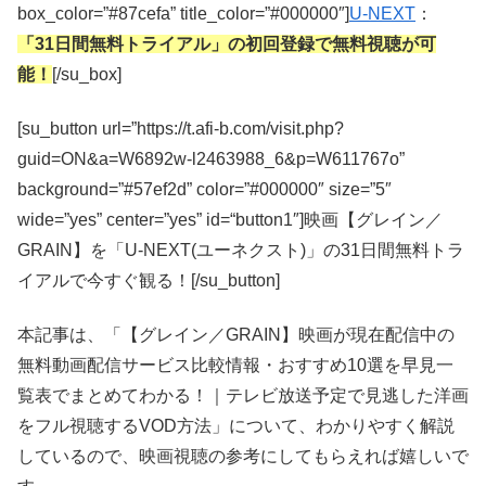
box_color=”#87cefa” title_color=”#000000″]
U-NEXT
：
「31日間無料トライアル」の初回登録で無料視聴が可
能！
[/su_box]
[su_button url=”https://t.afi-b.com/visit.php?
guid=ON&a=W6892w-l2463988_6&p=W611767o”
background=”#57ef2d” color=”#000000″ size=”5″
wide=”yes” center=”yes” id=“button1″]映画【グレイン／
GRAIN】を「U-NEXT(ユーネクスト)」の31日間無料トラ
イアルで今すぐ観る！[/su_button]
本記事は、「【グレイン／GRAIN】映画が現在配信中の
無料動画配信サービス比較情報・おすすめ10選を早見一
覧表でまとめてわかる！｜テレビ放送予定で見逃した洋画
をフル視聴するVOD方法」について、わかりやすく解説
しているので、映画視聴の参考にしてもらえれば嬉しいで