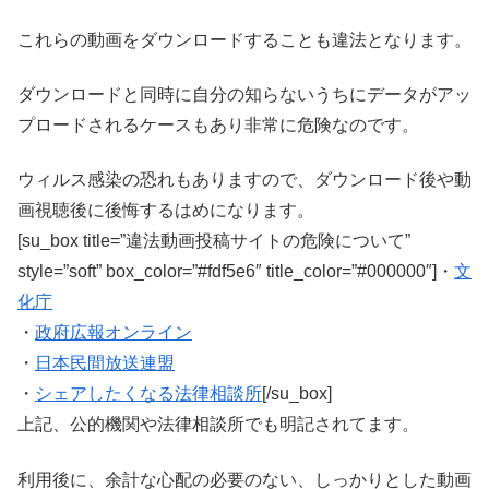
これらの動画をダウンロードすることも違法となります。
ダウンロードと同時に自分の知らないうちにデータがアッ
プロードされるケースもあり非常に危険なのです。
ウィルス感染の恐れもありますので、ダウンロード後や動
画視聴後に後悔するはめになります。
[su_box title=”違法動画投稿サイトの危険について”
style=”soft” box_color=”#fdf5e6″ title_color=”#000000″]・
文
化庁
・
政府広報オンライン
・
日本民間放送連盟
・
シェアしたくなる法律相談所
[/su_box]
上記、公的機関や法律相談所でも明記されてます。
利用後に、余計な心配の必要のない、しっかりとした動画