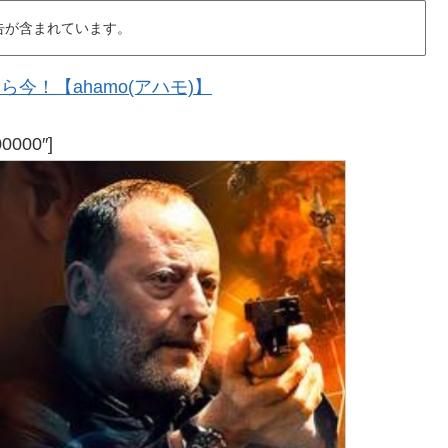
告が含まれています。
今！【ahamo(アハモ)】
00000″]