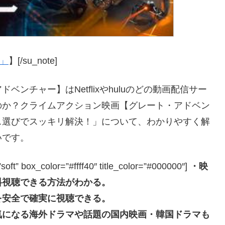
ー」
】[/su_note]
ンチャー】はNetflixやhuluのどの動画配信サー
のか？クライムアクション映画【グレート・アドベン
ス選びでスッキリ解決！」について、わかりやすく解
いです。
box_color=”#ffff40″ title_color=”#000000″]
・映
料視聴できる方法がわかる。
を安全で確実に視聴できる。
気になる海外ドラマや話題の国内映画・韓国ドラマも