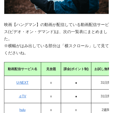
映画【ハングマン】の動画が配信している動画配信サービ
ス(ビデオ・オン・デマンド)は、次の一覧表にまとめまし
た。
※横幅がはみ出している部分は「横スクロール」して見て
くださいね。
動画配信サービス名
見放題
課金(ポイント制)
お試し無料
U-NEXT
x
●
31日間
ｄTV
x
●
31日間
hulu
x
x
2週間