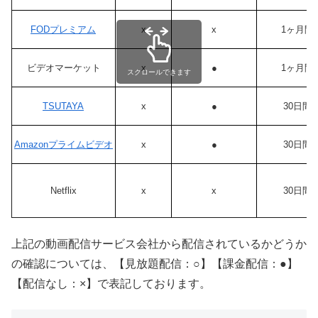
FODプレミアム
x
x
1ヶ月間
ビデオマーケット
x
●
1ヶ月間
スクロールできます
TSUTAYA
x
●
30日間
Amazonプライムビデオ
x
●
30日間
Netflix
x
x
30日間
上記の動画配信サービス会社から配信されているかどうか
の確認については、【見放題配信：○】【課金配信：●】
【配信なし：×】で表記しております。