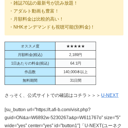
・雑誌70誌の最新号が読み放題！
・アダルト動画も豊富！
・月額料金は比較的高い！
・NHKオンデマンドも視聴可能(別料金)！
オススメ度
★★★★★
月額料金(税込)
2,189円
1日あたりの料金(税込)
64.1円
作品数
140,000本以上
無料期間
31日間
さっそく、公式サイトでの確認はコチラ＞＞＞
U-NEXT
[su_button url=”https://t.afi-b.com/visit.php?
guid=ON&a=W6892w-5230267a&p=W611767o” size=”5″
wide=”yes” center=”yes” id=”button1″]「U-NEXT(ユーネク