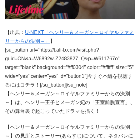
【出典：
U-NEXT「ヘンリー＆メーガン～ロイヤルファミ
リーからの決別～」
】
[su_button url=”https://t.afi-b.com/visit.php?
guid=ON&a=W6892w-Z2483827_Q&p=W611767o”
target=”blank” background=”#ff0304″ color=”#ffffff” size=”5″
wide=”yes” center=”yes” id=”button1″]今すぐ本編を視聴す
るにはコチラ！[/su_button][/su_note]
【ヘンリー＆メーガン～ロイヤルファミリーからの決別
～】は、ヘンリー王子とメーガン妃の「王室離脱宣言」、
その舞台裏で起こっていたドラマを描く！
【ヘンリー＆メーガン～ロイヤルファミリーからの決別
～】の見所とストーリー(あらすじ)について、ネタバレに