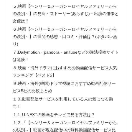
５.映画【ヘンリー＆メーガン～ロイヤルファミリーから
の決別～】の見所・ストーリー(あらすじ)・出演の俳優と
女優は？
６.映画【ヘンリー＆メーガン～ロイヤルファミリーから
の決別～】の世間の感想・口コミ・評価は？(ネタバレあ
り)
７.Dailymotion・pandora・anitubeなどの違法投稿サイト
は危険！
８.映画・海外ドラマにおすすめの動画配信サービス人気
ランキング【ベスト5】
９.映画・海外(韓国)ドラマ視聴におすすめ動画配信サー
ビス5社の比較まとめ
１０.動画配信サービスを利用している人の気になる動
向！
１１.U-NEXTの動画をテレビで見る方法は？
１２.「【ヘンリー＆メーガン～ロイヤルファミリーから
の決別～】映画が現在配信中の無料動画配信サービス比