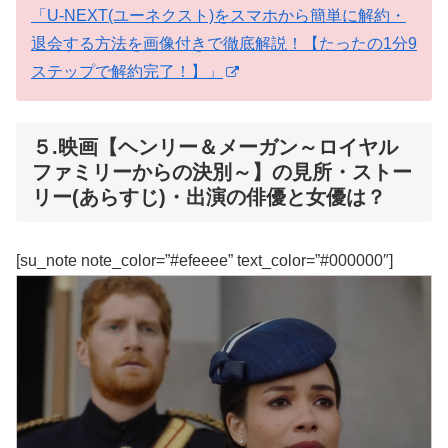
「U-NEXT(ユーネクスト)をスマホから簡単に解約・
退会する方法を画像付きで徹底解説！【たったの1分9
ステップで解約完了！】」
５.映画【ヘンリー＆メーガン～ロイヤル
ファミリーからの決別～】の見所・ストー
リー(あらすじ)・出演の俳優と女優は？
[su_note note_color=”#efeeee” text_color=”#000000″]