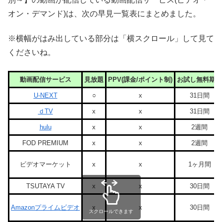
オン・デマンド)は、次の早見一覧表にまとめました。
※横幅がはみ出している部分は「横スクロール」して見て
くださいね。
動画配信サービス
見放題
PPV(課金/ポイント制)
お試し無料期間
U-NEXT
○
x
31日間
ｄTV
x
x
31日間
hulu
x
x
2週間
FOD PREMIUM
x
x
2週間
ビデオマーケット
x
x
1ヶ月間
TSUTAYA TV
x
x
30日間
Amazonプライムビデオ
x
x
30日間
スクロールできます