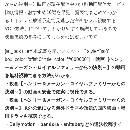
からの決別～】映画が現在配信中の無料動画配信サービス
比較情報・おすすめ10選を早見一覧表でまとめてわか
る！｜テレビ放送予定で見逃した洋画をフル視聴する
VOD方法」について、わかりやすく解説しているので、
映画視聴の参考にしてもらえれば嬉しいです。
[su_box title=”本記事を読むメリット！” style=”soft”
box_color=”#ffff40″ title_color=”#000000″]
・映画【ヘンリ
ー＆メーガン～ロイヤルファミリーからの決別～】の動画
を無料視聴できる方法がわかる。
・映画【ヘンリー＆メーガン～ロイヤルファミリーからの
決別～】の動画を安全で確実に視聴できる。
・映画【ヘンリー＆メーガン～ロイヤルファミリーからの
決別～】以外の気になる海外ドラマや話題の国内映画・韓
国ドラマも視聴できる。
・Dailymotion・pandora・anitubeなどの違法投稿サイ