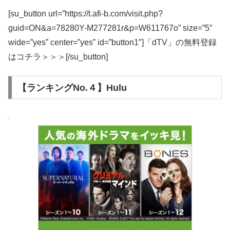
[su_button url=”https://t.afi-b.com/visit.php?
guid=ON&a=78280Y-M277281r&p=W611767o” size=”5″
wide=”yes” center=”yes” id=”button1″]「dTV」の無料登録
はコチラ＞＞＞[/su_button]
【ランキングNo.４】Hulu