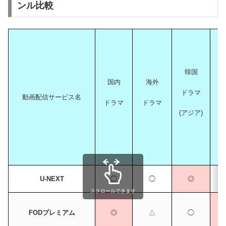
ンル比較
韓国
オ
国内
海外
ドラマ
動画配信サービス名
ドラマ
ドラマ
(アジア)
U-NEXT
◯
◯
◎
スクロールできます
FODプレミアム
◎
△
◯