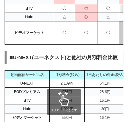
dTV
◯
◎
◯
Hulu
△
◎
△
ビデオマーケット
◯
◯
◯
■U-NEXT(ユーネクスト)と他社の月額料金比較
動画配信サービス名
月額料金(税込)
1日あたりの料金(税込)
U-NEXT
2,189円
64.1円
FODプレミアム
976円
28.6円
dTV
550円
16.1円
Hulu
1,026円
30円
スクロールできます
ビデオマーケット
550円
16.1円