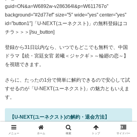
guid=ON&a=W6892w-v286364l&p=W611767o”
background=”#2d77ef” size=”5″ wide=”yes” center=”yes”
id=”button1″]「U-NEXT(ユーネクスト)」の無料登録はコ
チラ＞＞＞[/su_button]
登録から31日以内なら、いつでもどこでも無料で、中国
ドラマ【続・宮廷女官 若曦＜ジャクギ＞～輪廻の恋～】
を視聴できます。
さらに、たったの1分で簡単に解約できるので安心して試
すせるのが「U-NEXT(ユーネクスト)」の魅力ともいえま
す。
【U-NEXT(ユーネクスト)の解約・退会方法】
「U-NEXT(ユーネクスト)をスマホから簡単に解約・
退会する方法を画像付きで徹底解説！【たったの1分9
メニュー
ホーム
検索
トップ
サイドバー