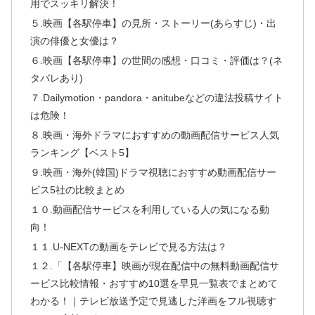
用でスッキリ解決！
５.映画【各駅停車】の見所・ストーリー(あらすじ)・出
演の俳優と女優は？
６.映画【各駅停車】の世間の感想・口コミ・評価は？(ネ
タバレあり)
７.Dailymotion・pandora・anitubeなどの違法投稿サイト
は危険！
８.映画・海外ドラマにおすすめの動画配信サービス人気
ランキング【ベスト5】
９.映画・海外(韓国)ドラマ視聴におすすめ動画配信サー
ビス5社の比較まとめ
１０.動画配信サービスを利用している人の気になる動
向！
１１.U-NEXTの動画をテレビで見る方法は？
１２.「【各駅停車】映画が現在配信中の無料動画配信サ
ービス比較情報・おすすめ10選を早見一覧表でまとめて
わかる！｜テレビ放送予定で見逃した洋画をフル視聴す