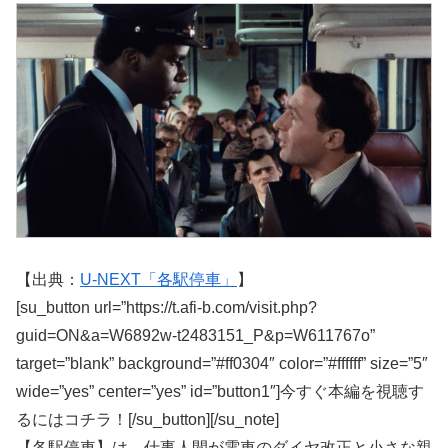
【出典：
U-NEXT「各駅停車」
】
[su_button url=”https://t.afi-b.com/visit.php?
guid=ON&a=W6892w-t2483151_P&p=W611767o”
target=”blank” background=”#ff0304″ color=”#ffffff” size=”5″
wide=”yes” center=”yes” id=”button1″]今すぐ本編を視聴す
るにはコチラ！[/su_button][/su_note]
【各駅停車】は、仕事人間が電車のダイヤ改正と小さな親