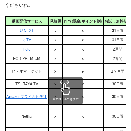
くださいね。
動画配信サービス
見放題
PPV(課金/ポイント制)
お試し無料期間
U-NEXT
○
x
31日間
ｄTV
x
x
31日間
hulu
x
x
2週間
FOD PREMIUM
x
x
2週間
ビデオマーケット
x
●
1ヶ月間
TSUTAYA TV
x
x
30日間
Amazonプライムビデオ
x
x
30日間
スクロールできます
Netflix
x
x
30日間