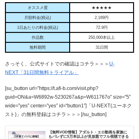
オススメ度
★★★★★
月額料金(税込)
2,189円
1日あたりの料金(税込)
72.9円
作品数
250,000本以上
無料期間
31日間
さっそく、公式サイトでの確認はコチラ＞＞＞
U-
NEXT「31日間無料トライアル」
[su_button url=”https://t.afi-b.com/visit.php?
guid=ON&a=W6892w-5230267a&p=W611767o” size=”5″
wide=”yes” center=”yes” id=“button1”]「U-NEXT(ユーネク
スト)」の無料登録はコチラ＞＞＞[/su_button]
【無料VOD情報】アダルト・エロ動画を家族に
もバレずに5万本以上が見放題でフル視聴できる