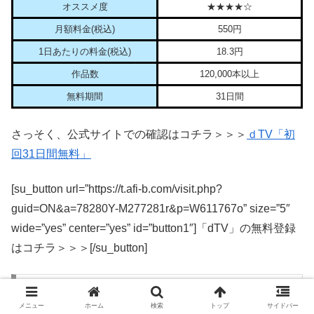
オススメ度
★★★★☆
月額料金(税込)
550円
1日あたりの料金(税込)
18.3円
作品数
120,000本以上
無料期間
31日間
さっそく、公式サイトでの確認はコチラ＞＞＞
ｄTV「初
回31日間無料」
[su_button url=”https://t.afi-b.com/visit.php?
guid=ON&a=78280Y-M277281r&p=W611767o” size=”5″
wide=”yes” center=”yes” id=”button1″]「dTV」の無料登録
はコチラ＞＞＞[/su_button]
【ランキングNo.３】hulu
メニュー
ホーム
検索
トップ
サイドバー