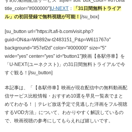
すめの動画配信サービス” style=”soft” box_color=”#87cefa”
title_color=”#000000″]
U-NEXT
：
「31日間無料トライア
ル」の初回登録で無料視聴が可能！
[/su_box]
[su_button url=”https://t.afi-b.com/visit.php?
guid=ON&a=W6892w-t2483151_P&p=W611767o”
background=”#57ef2d” color=”#000000″ size=”5″
wide=”yes” center=”yes” id=“button1″]映画【各駅停車】を
「U-NEXT(ユーネクスト)」の31日間無料トライアルで今
すぐ観る！[/su_button]
本記事は、「【各駅停車】映画が現在配信中の無料動画配
信サービス比較情報・おすすめ10選を早見一覧表でまと
めてわかる！｜テレビ放送予定で見逃した洋画をフル視聴
するVOD方法」について、わかりやすく解説しているの
で、映画視聴の参考にしてもらえれば嬉しいです。