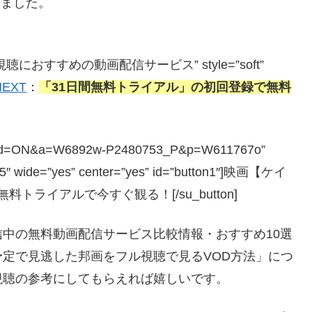
しました。
視聴におすすめの動画配信サービス” style=”soft”
NEXT
：
「31日間無料トライアル」の初回登録で無料
php?guid=ON&a=W6892w-P2480753_P&p=W611767o”
=”5″ wide=”yes” center=”yes” id=”button1″]映画【ケイ
料トライアルで今すぐ観る！[/su_button]
中の無料動画配信サービス比較情報・おすすめ10選
定で見逃した邦画をフル視聴で見るVOD方法」につ
視聴の参考にしてもらえれば嬉しいです。