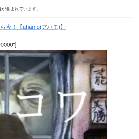
告が含まれています。
今！【ahamo(アハモ)】
00000″]