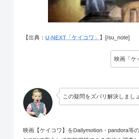
【出典：
U-NEXT「ケイコワ」
】[/su_note]
映画「ケ
この疑問をズバリ解決しまし
映画【ケイコワ】をDailymotion・pand