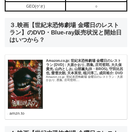
GEO(ゲオ)
○
３.映画【世紀末恐怖劇場 金曜日のレスト
ラン】のDVD・Blue-ray販売状況と開始日
はいつから？
Amazon.co.jp: 世紀末恐怖劇場 金曜日のレスト
ラン [DVD] : 大原かおり, 西集, 庄司哲郎, 大久保
貴光, 山内としお, 山部薫丸(B・BROS), 守田比呂
也, 螢雪次朗, 天本英世, 稲川淳二, 成田裕介: DVD
Amazon.co.jp: 世紀末恐怖劇場 金曜日のレストラン : 大原
かおり, 西集, 庄司哲郎,...
amzn.to