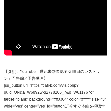
【参照：YouTube「世紀末恐怖劇場 金曜日のレストラ
ン」予告編／予告動画】
[su_button url=”https://t.afi-b.com/visit.php?
guid=ON&a=W6892w-g2778206_7&p=W611767o”
target=”blank” background=”#ff0304″ color=”#ffffff” size=”5″
wide=”yes” center=”yes” id=”button1″]今すぐ本編を視聴す