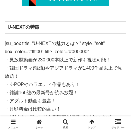
U-NEXTの特徴
[su_box title=”U-NEXTの魅力とは？” style=”soft”
box_color=”#ffff00″ title_color=”#000000″]
・見放題動画が230,000本以上で新作も視聴可能！
・韓国ドラマ(韓流)やアジアドラマが1,400作品以上で見
放題！
・K-POPやバラエティ作品もあり！
・雑誌160誌の最新号が読み放題！
・アダルト動画も豊富！
・月額料金は比較的高い！
・NHKオンデマンドも視聴可能(別料金)！[/su_box]
メニュー
ホーム
検索
トップ
サイドバー