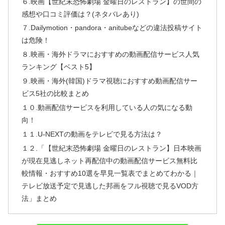
６.映画【世紀末恐怖劇場 金曜日のレストラン】の世間の
感想や口コミ評価は？(ネタバレあり)
７.Dailymotion・pandora・anitubeなどの違法投稿サイト
は危険！
８.映画・海外ドラマにおすすめの動画配信サービス人気
ランキング【ベスト5】
９.映画・海外(韓国)ドラマ視聴におすすめ動画配信サー
ビス5社の比較まとめ
１０.動画配信サービスを利用している人の気になる動
向！
１１.U-NEXTの動画をテレビで見る方法は？
１２.「【世紀末恐怖劇場 金曜日のレストラン】日本映画
が現在見逃しネット再配信中の動画配信サービス無料比
較情報・おすすめ10選を早見一覧表でまとめてわかる｜
テレビ放送予定で見逃した邦画をフル視聴で見るVOD方
法」まとめ