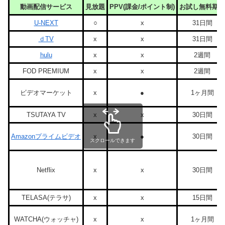
動画配信サービス
見放題
PPV(課金/ポイント制)
お試し無料期間
U-NEXT
○
x
31日間
ｄTV
x
x
31日間
hulu
x
x
2週間
FOD PREMIUM
x
x
2週間
ビデオマーケット
x
●
1ヶ月間
TSUTAYA TV
x
x
30日間
Amazonプライムビデオ
x
●
30日間
スクロールできます
Netflix
x
x
30日間
TELASA(テラサ)
x
x
15日間
WATCHA(ウォッチャ)
x
x
1ヶ月間