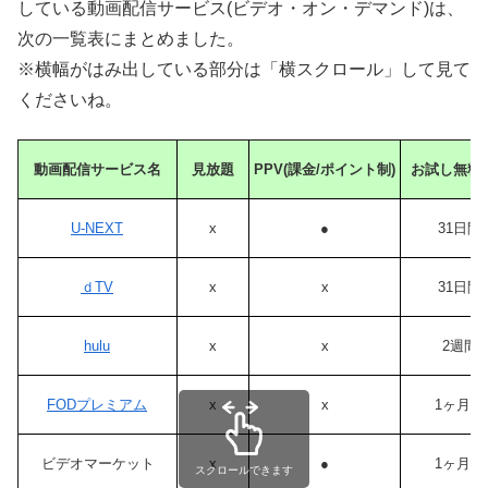
している動画配信サービス(ビデオ・オン・デマンド)は、
次の一覧表にまとめました。
※横幅がはみ出している部分は「横スクロール」して見て
くださいね。
動画配信サービス名
見放題
PPV(課金/ポイント制)
お試し無料
U-NEXT
x
●
31日間
ｄTV
x
x
31日間
hulu
x
x
2週間
FODプレミアム
x
x
1ヶ月間
ビデオマーケット
x
●
1ヶ月間
スクロールできます