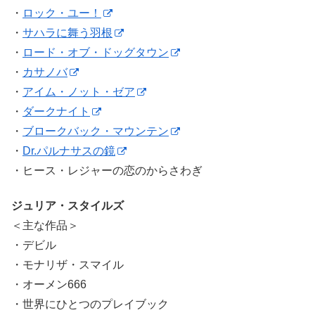
・
ロック・ユー！
・
サハラに舞う羽根
・
ロード・オブ・ドッグタウン
・
カサノバ
・
アイム・ノット・ゼア
・
ダークナイト
・
ブロークバック・マウンテン
・
Dr.パルナサスの鏡
・ヒース・レジャーの恋のからさわぎ
ジュリア・スタイルズ
＜主な作品＞
・デビル
・モナリザ・スマイル
・オーメン666
・世界にひとつのプレイブック