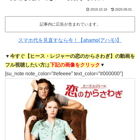
2019.10.16
2020.09.01
記事内に広告が含まれています。
スマホ代を見直すなら今！【ahamo(アハモ)】
▼
今すぐ【ヒース・レジャーの恋のからさわぎ】の動画を
フル視聴したい方
は
下記の画像をクリック
▼
[su_note note_color=”#efeeee” text_color=”#000000″]