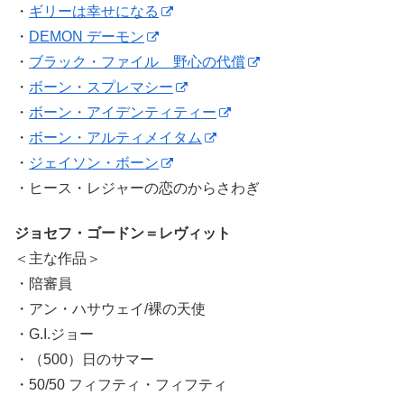
・
ギリーは幸せになる
・
DEMON デーモン
・
ブラック・ファイル 野心の代償
・
ボーン・スプレマシー
・
ボーン・アイデンティティー
・
ボーン・アルティメイタム
・
ジェイソン・ボーン
・ヒース・レジャーの恋のからさわぎ
ジョセフ・ゴードン＝レヴィット
＜主な作品＞
・陪審員
・アン・ハサウェイ/裸の天使
・G.I.ジョー
・（500）日のサマー
・50/50 フィフティ・フィフティ