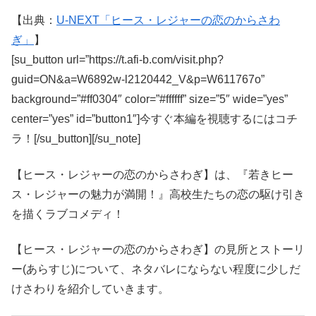
【出典：
U-NEXT「ヒース・レジャーの恋のからさわ
ぎ」
】
[su_button url=”https://t.afi-b.com/visit.php?
guid=ON&a=W6892w-l2120442_V&p=W611767o”
background=”#ff0304″ color=”#ffffff” size=”5″ wide=”yes”
center=”yes” id=”button1″]今すぐ本編を視聴するにはコチ
ラ！[/su_button][/su_note]
【ヒース・レジャーの恋のからさわぎ】は、『若きヒー
ス・レジャーの魅力が満開！』高校生たちの恋の駆け引き
を描くラブコメディ！
【ヒース・レジャーの恋のからさわぎ】の見所とストーリ
ー(あらすじ)について、ネタバレにならない程度に少しだ
けさわりを紹介していきます。