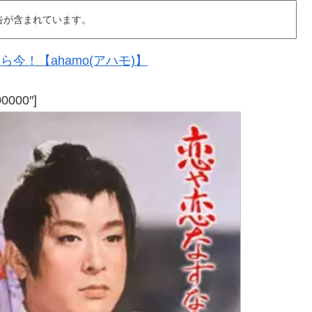
告が含まれています。
今！【ahamo(アハモ)】
00000″]