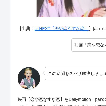
【出典：
U-NEXT「恋や恋なすな恋」
】[/su_no
映画「恋や恋な
この疑問をズバリ解決しまし
映画【恋や恋なすな恋】をDailymotion・p