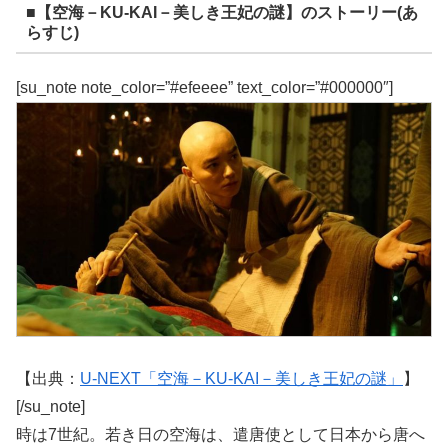
■【空海－KU-KAI－美しき王妃の謎】のストーリー(あ
らすじ)
[su_note note_color=”#efeeee” text_color=”#000000″]
【出典：
U-NEXT「空海－KU-KAI－美しき王妃の謎」
】
[/su_note]
時は7世紀。若き日の空海は、遣唐使として日本から唐へ