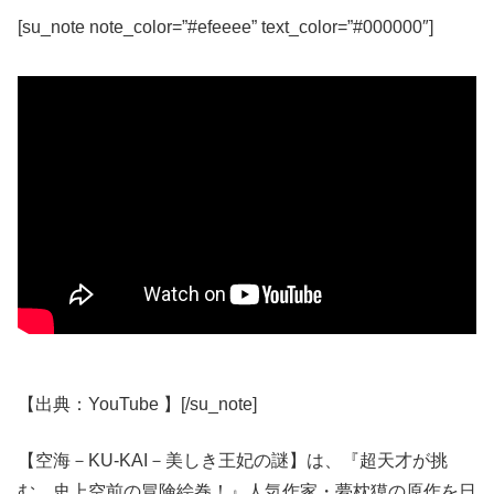
[su_note note_color=”#efeeee” text_color=”#000000″]
【出典：YouTube 】[/su_note]
【空海－KU-KAI－美しき王妃の謎】は、『超天才が挑
む、史上空前の冒険絵巻！』人気作家・夢枕獏の原作を日