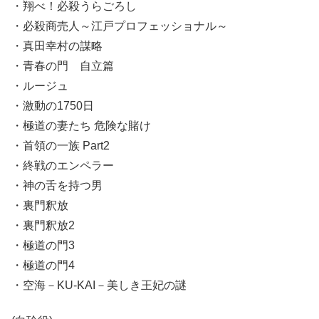
・翔べ！必殺うらごろし
・必殺商売人～江戸プロフェッショナル～
・真田幸村の謀略
・青春の門 自立篇
・ルージュ
・激動の1750日
・極道の妻たち 危険な賭け
・首領の一族 Part2
・終戦のエンペラー
・神の舌を持つ男
・裏門釈放
・裏門釈放2
・極道の門3
・極道の門4
・空海－KU-KAI－美しき王妃の謎