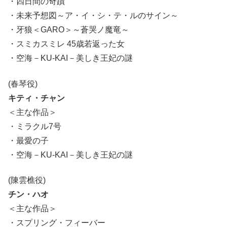
・四日間の奇蹟
・未来予想図～ア・イ・シ・テ・ルのサイン～
・牙狼＜GARO＞～蒼哭ノ魔竜～
・スミカスミレ 45歳若返った女
・空海－KU-KAI－美しき王妃の謎
(春琴役)
キティ・チャン
＜主な作品＞
・ミラクル7号
・最愛の子
・空海－KU-KAI－美しき王妃の謎
(陳雲樵役)
チン・ハオ
＜主な作品＞
・スプリング・フィーバー