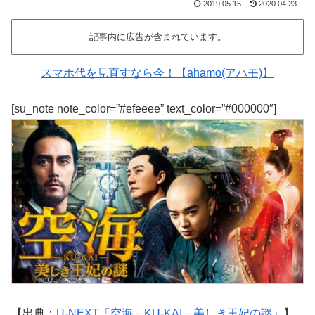
2019.05.15
2020.04.23
記事内に広告が含まれています。
スマホ代を見直すなら今！【ahamo(アハモ)】
[su_note note_color=”#efeeee” text_color=”#000000″]
【出典：
U-NEXT「空海－KU-KAI－美しき王妃の謎」
】