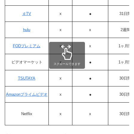
ｄTV
x
●
31日間
hulu
x
x
2週間
FODプレミアム
x
x
1ヶ月間
ビデオマーケット
x
●
1ヶ月間
スクロールできます
TSUTAYA
x
●
30日間
Amazonプライムビデオ
x
●
30日間
Netflix
x
x
30日間