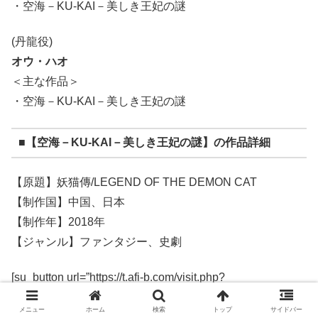
・空海－KU-KAI－美しき王妃の謎
(丹龍役)
オウ・ハオ
＜主な作品＞
・空海－KU-KAI－美しき王妃の謎
■【空海－KU-KAI－美しき王妃の謎】の作品詳細
【原題】妖猫傳/LEGEND OF THE DEMON CAT
【制作国】中国、日本
【制作年】2018年
【ジャンル】ファンタジー、史劇
[su_button url=”https://t.afi-b.com/visit.php?
guid=ON&a=W6892w-z290896k&p=W611767o”
メニュー
ホーム
検索
トップ
サイドバー
background=”#57ef2d” color=”#000000″ size=”5″