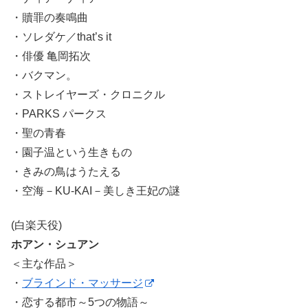
・贖罪の奏鳴曲
・ソレダケ／that’s it
・俳優 亀岡拓次
・バクマン。
・ストレイヤーズ・クロニクル
・PARKS パークス
・聖の青春
・園子温という生きもの
・きみの鳥はうたえる
・空海－KU-KAI－美しき王妃の謎
(白楽天役)
ホアン・シュアン
＜主な作品＞
・
ブラインド・マッサージ
・恋する都市～5つの物語～