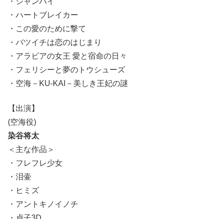
・シャンハイ
・ハートブレイカー
・この愛のために撃て
・バツイチは恋のはじまり
・アラビアの女王 愛と宿命の日々
・フェリシーと夢のトウシューズ
・空海－KU-KAI－美しき王妃の謎
【出演】
(空海役)
染谷将太
＜主な作品＞
・フレフレ少女
・泪壷
・ヒミズ
・アントキノイノチ
・貞子3D