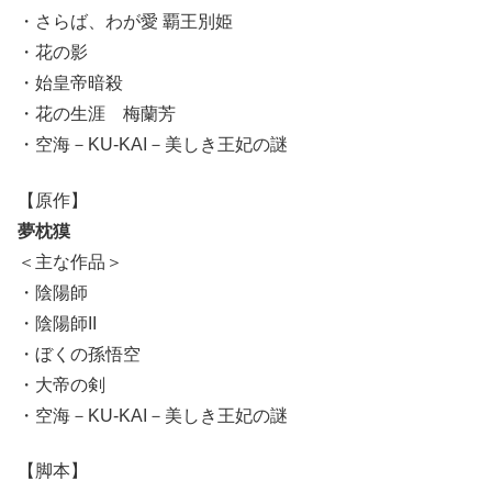
・さらば、わが愛 覇王別姫
・花の影
・始皇帝暗殺
・花の生涯 梅蘭芳
・空海－KU-KAI－美しき王妃の謎
【原作】
夢枕獏
＜主な作品＞
・陰陽師
・陰陽師II
・ぼくの孫悟空
・大帝の剣
・空海－KU-KAI－美しき王妃の謎
【脚本】