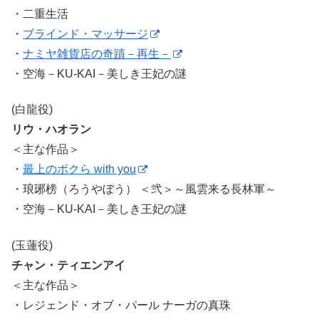
・二重生活
・
ブラインド・マッサージ
・
ナミヤ雑貨店の奇蹟－再生－
・空海－KU-KAI－美しき王妃の謎
(白龍役)
リウ・ハオラン
＜主な作品＞
・
最上のボクら with you
・琅琊榜（ろうやぼう） ＜弐＞～風雲来る長林軍～
・空海－KU-KAI－美しき王妃の謎
(玉蓮役)
チャン・ティエンアイ
＜主な作品＞
・レジェンド・オブ・パール ナーガの真珠