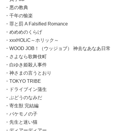
・悪の教典
・千年の愉楽
・罪と罰 A Falsified Romance
・めめめのくらげ
・xxxHOLiC～ホリック～
・WOOD JOB！（ウッジョブ） 神去なあなあ日常
・さよなら歌舞伎町
・白ゆき姫殺人事件
・神さまの言うとおり
・TOKYO TRIBE
・ドライブイン蒲生
・ぶどうのなみだ
・寄生獣 完結編
・バケモノの子
・先生と迷い猫
・ディアーディアー