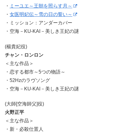
・
ミーユエ～王朝を照らす月～
・
女医明妃伝～雪の日の誓い～
・ミッション：アンダーカバー
・空海－KU-KAI－美しき王妃の謎
(楊貴妃役)
チャン・ロンロン
＜主な作品＞
・恋する都市～5つの物語～
・52Hzのラヴソング
・空海－KU-KAI－美しき王妃の謎
(大師[空海師父]役)
火野正平
＜主な作品＞
・新・必殺仕置人