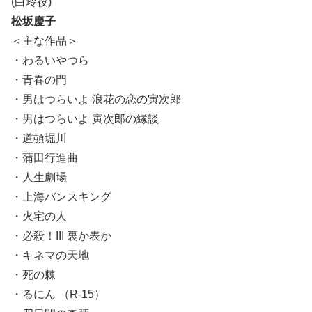
(白玲役)
松坂慶子
＜主な作品＞
・わるいやつら
・青春の門
・男はつらいよ 浪花の恋の寅次郎
・男はつらいよ 寅次郎の縁談
・道頓堀川
・蒲田行進曲
・人生劇場
・上海バンスキング
・火宅の人
・必殺！III 裏か表か
・キネマの天地
・死の棘
・るにん （R-15）