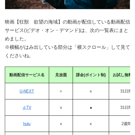
映画【狂獣 欲望の海域】の動画が配信している動画配信
サービス(ビデオ・オン・デマンド)は、次の一覧表にまと
めました。
※横幅がはみ出している部分は「横スクロール」して見て
くださいね。
動画配信サービス名
見放題
課金(ポイント制)
お試し無料
U-NEXT
○
x
31日間
ｄTV
x
●
31日間
hulu
x
x
2週間