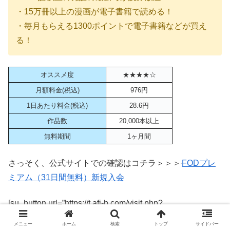
・15万冊以上の漫画が電子書籍で読める！
・毎月もらえる1300ポイントで電子書籍などが買え
る！
オススメ度
★★★★☆
月額料金(税込)
976円
1日あたり料金(税込)
28.6円
作品数
20,000本以上
無料期間
1ヶ月間
さっそく、公式サイトでの確認はコチラ＞＞＞
FODプレ
ミアム（31日間無料）新規入会
[su_button url=”https://t.afi-b.com/visit.php?
guid=ON&a=a8052P-K301846n&p=W611767o” size=”5″
メニュー
ホーム
検索
トップ
サイドバー