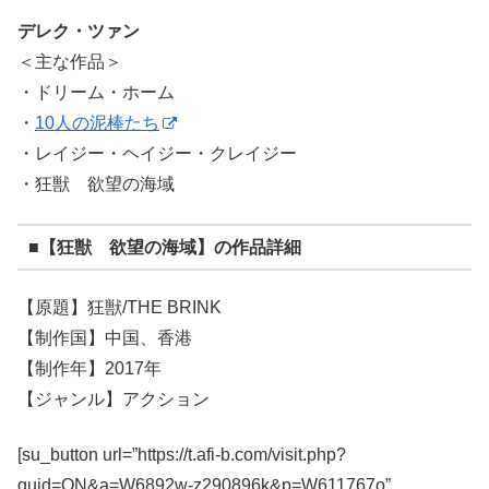
デレク・ツァン
＜主な作品＞
・ドリーム・ホーム
・
10人の泥棒たち
・レイジー・ヘイジー・クレイジー
・狂獣 欲望の海域
■【狂獣 欲望の海域】の作品詳細
【原題】狂獣/THE BRINK
【制作国】中国、香港
【制作年】2017年
【ジャンル】アクション
[su_button url=”https://t.afi-b.com/visit.php?
guid=ON&a=W6892w-z290896k&p=W611767o”