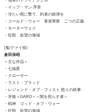
・強奪のトライアングル
・イップ・マン 序章
・冷たい雨に撃て、約束の銃弾を
・コールド・ウォー 香港警察 二つの正義
・モーターウェイ
・狂獣 欲望の海域
(鬼/グァイ役)
倉田保昭
＜主な作品＞
・七福星
・クローサー
・ラスト・ブラッド
・レジェンド・オブ・フィスト 怒りの鉄拳
・牙狼＜GARO＞～闇を照らす者～
・戦神 ゴッド・オブ・ウォー
・狂獣 欲望の海域