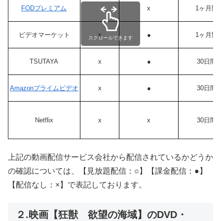
FODプレミアム
x
1ヶ月間
ビデオマーケット
x
●
1ヶ月間
スクロールできます
TSUTAYA
x
●
30日間
Amazonプライムビデオ
x
●
30日間
Netflix
x
x
30日間
上記の動画配信サービス会社から配信されているかどうか
の確認については、【見放題配信：○】【課金配信：●】
【配信なし：×】で表記しております。
２.映画【狂獣 欲望の海域】のDVD・