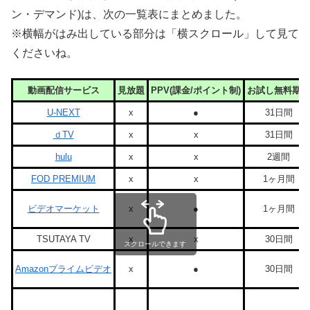
ン・デマンド)は、次の一覧表にまとめました。
※横幅がはみ出している部分は「横スクロール」して見て
くださいね。
動画配信サービス
見放題
PPV(課金/ポイント制)
お試し無料期間
U-NEXT
x
●
31日間
ｄTV
x
x
31日間
hulu
x
x
2週間
FOD PREMIUM
x
x
1ヶ月間
ビデオマーケット
x
●
1ヶ月間
TSUTAYA TV
x
x
30日間
スクロールできます
Amazonプライムビデオ
x
●
30日間