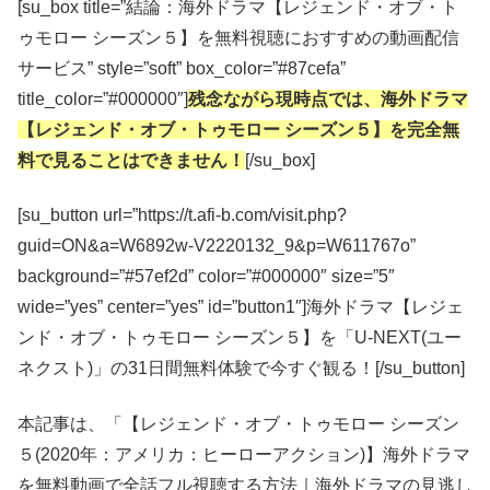
[su_box title=”結論：海外ドラマ【レジェンド・オブ・ト
ゥモロー シーズン５】を無料視聴におすすめの動画配信
サービス” style=”soft” box_color=”#87cefa”
title_color=”#000000″]
残念ながら現時点では、海外ドラマ
【レジェンド・オブ・トゥモロー シーズン５】を完全無
料で見ることはできません！
[/su_box]
[su_button url=”https://t.afi-b.com/visit.php?
guid=ON&a=W6892w-V2220132_9&p=W611767o”
background=”#57ef2d” color=”#000000″ size=”5″
wide=”yes” center=”yes” id=”button1″]海外ドラマ【レジェ
ンド・オブ・トゥモロー シーズン５】を「U-NEXT(ユー
ネクスト)」の31日間無料体験で今すぐ観る！[/su_button]
本記事は、「【レジェンド・オブ・トゥモロー シーズン
５(2020年：アメリカ：ヒーローアクション)】海外ドラマ
を無料動画で全話フル視聴する方法｜海外ドラマの見逃し