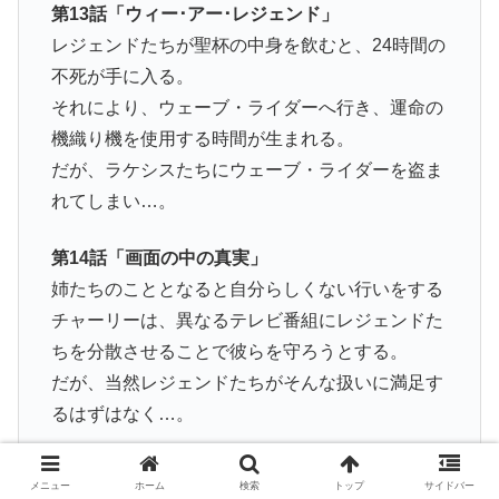
第13話「ウィー･アー･レジェンド」
レジェンドたちが聖杯の中身を飲むと、24時間の
不死が手に入る。
それにより、ウェーブ・ライダーへ行き、運命の
機織り機を使用する時間が生まれる。
だが、ラケシスたちにウェーブ・ライダーを盗ま
れてしまい…。
第14話「画面の中の真実」
姉たちのこととなると自分らしくない行いをする
チャーリーは、異なるテレビ番組にレジェンドた
ちを分散させることで彼らを守ろうとする。
だが、当然レジェンドたちがそんな扱いに満足す
るはずはなく…。
第15話(最終回)「運命の歯車」
メニュー
ホーム
検索
トップ
サイドバー