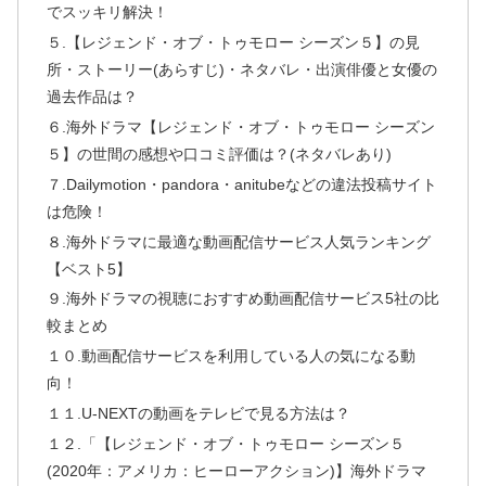
でスッキリ解決！
５.【レジェンド・オブ・トゥモロー シーズン５】の見
所・ストーリー(あらすじ)・ネタバレ・出演俳優と女優の
過去作品は？
６.海外ドラマ【レジェンド・オブ・トゥモロー シーズン
５】の世間の感想や口コミ評価は？(ネタバレあり)
７.Dailymotion・pandora・anitubeなどの違法投稿サイト
は危険！
８.海外ドラマに最適な動画配信サービス人気ランキング
【ベスト5】
９.海外ドラマの視聴におすすめ動画配信サービス5社の比
較まとめ
１０.動画配信サービスを利用している人の気になる動
向！
１１.U-NEXTの動画をテレビで見る方法は？
１２.「【レジェンド・オブ・トゥモロー シーズン５
(2020年：アメリカ：ヒーローアクション)】海外ドラマ