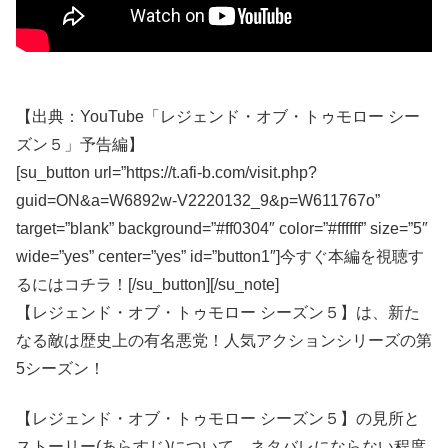
【出典：YouTube「レジェンド・オブ・トゥモロー シー
ズン５」予告編】
[su_button url=”https://t.afi-b.com/visit.php?
guid=ON&a=W6892w-V2220132_9&p=W611767o”
target=”blank” background=”#ff0304″ color=”#ffffff” size=”5″
wide=”yes” center=”yes” id=”button1″]今すぐ本編を視聴す
るにはコチラ！[/su_button][/su_note]
【レジェンド・オブ・トゥモロー シーズン５】は、新た
なる敵は歴史上の有名悪党！人気アクションシリーズの第
5シーズン！
【レジェンド・オブ・トゥモロー シーズン５】の見所と
ストーリー(あらすじ)について、ネタバレにならない程度