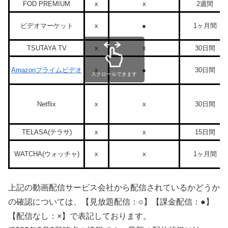
FOD PREMIUM
x
x
2週間
ビデオマーケット
x
●
1ヶ月間
TSUTAYA TV
x
x
30日間
Amazonプライムビデオ
x
●
30日間
スクロールできます
Netflix
x
x
30日間
TELASA(テラサ)
x
x
15日間
WATCHA(ウォッチャ)
x
x
1ヶ月間
上記の動画配信サービス会社から配信されているかどうか
の確認については、【見放題配信：○】【課金配信：●】
【配信なし：×】で表記しております。