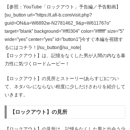
【参照：YouTube「ロックアウト」予告編／予告動画】
[su_button url=”https://t.afi-b.com/visit.php?
guid=ON&a=W6892w-N2781462_9&p=W611767o”
target=”blank” background=”#ff0304″ color=”#ffffff” size=”5″
wide=”yes” center=”yes” id=”button1″]今すぐ本編を視聴す
るにはコチラ！[/su_button][/su_note]
【ロックアウト】は、記憶をなくした男が人間の内なる暴
力性に気づくロードムービー！
【ロックアウト】の見所とストーリー(あらすじ)につい
て、ネタバレにならない程度に少しだけさわりを紹介して
いきます。
【ロックアウト】の見所
【ロックアウト】の見所は、記憶をなくした男と出会う少