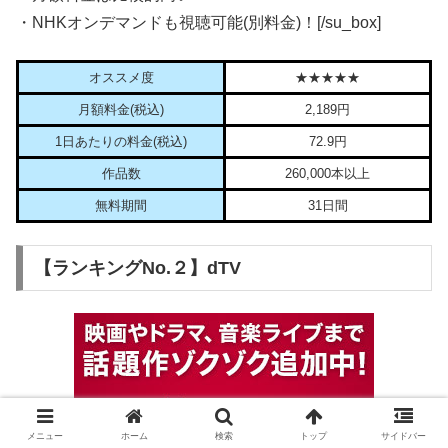
・NHKオンデマンドも視聴可能(別料金)！[/su_box]
オススメ度
★★★★★
月額料金(税込)
2,189円
1日あたりの料金(税込)
72.9円
作品数
260,000本以上
無料期間
31日間
【ランキングNo.２】dTV
メニュー
ホーム
検索
トップ
サイドバー