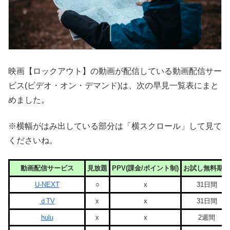
映画【ロックアウト】の動画が配信している動画配信サー
ビス(ビデオ・オン・デマンド)は、次の早見一覧表にまと
めました。
※横幅がはみ出している部分は「横スクロール」して見て
くださいね。
動画配信サービス
見放題
PPV(課金/ポイント制)
お試し無料期間
U-NEXT
○
x
31日間
ｄTV
x
x
31日間
hulu
x
x
2週間