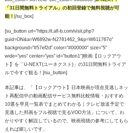
「31日間無料トライアル」の初回登録で無料視聴が可
能！
[/su_box]
[su_button url=”https://t.afi-b.com/visit.php?
guid=ON&a=W6892w-N2781462_9&p=W611767o”
background=”#57ef2d” color=”#000000″ size=”5″
wide=”yes” center=”yes” id=”button1″]映画【ロックアウ
ト】を「U-NEXT(ユーネクスト)」の31日間無料トライア
ルで今すぐ観る！[/su_button]
本記事は、「【ロックアウト】日本映画が現在見逃しネッ
ト再配信中の動画配信サービス無料比較情報・おすすめ
10選を早見一覧表でまとめてわかる｜テレビ放送予定で
見逃した邦画をフル視聴で見るVOD方法」について、わ
かりやすく解説しているので、映画視聴の参考にしてもら
えれば嬉しいです。