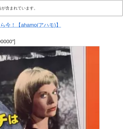
告が含まれています。
今！【ahamo(アハモ)】
00000″]