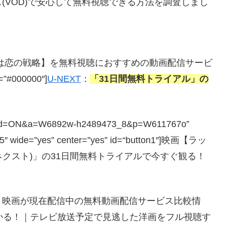
(VOD)で安心して無料視聴できる方法を調査しまし
ー・タッチは恋の戦略】を無料視聴におすすめの動画配信サービ
r=”#000000″]
U-NEXT
：
「31日間無料トライアル」の
php?guid=ON&a=W6892w-h2489473_8&p=W611767o”
=”5″ wide=”yes” center=”yes” id=“button1″]映画【ラッ
ーネクスト)」の31日間無料トライアルで今すぐ観る！
】映画が現在配信中の無料動画配信サービス比較情
かる！｜テレビ放送予定で見逃した洋画をフル視聴す