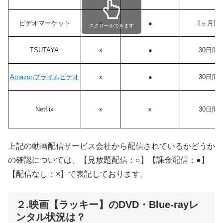
ビデオマーケット
x
●
1ヶ月間
スクロールできます
TSUTAYA
x
●
30日間
Amazonプライムビデオ
x
●
30日間
Netflix
x
x
30日間
上記の動画配信サービス会社から配信されているかどうか
の確認については、【見放題配信：○】【課金配信：●】
【配信なし：×】で表記しております。
２.映画【ラッキー】のDVD・Blue-rayレ
ンタル状況は？