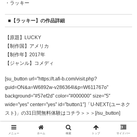
・ラッキー
■【ラッキー】の作品詳細
【原題】LUCKY
【制作国】アメリカ
【制作年】2017年
【ジャンル】コメディ
[su_button url=”https://t.afi-b.com/visit.php?
guid=ON&a=W6892w-v286364l&p=W611767o”
background=”#57ef2d” color=”#000000″ size=”5″
wide=”yes” center=”yes” id=”button1″]「U-NEXT(ユーネク
スト)」の31日間無料体験はコチラ＞＞＞[/su_button]
【U-NEXT(ユーネクスト)の登録方法】
メニュー
ホーム
検索
トップ
サイドバー