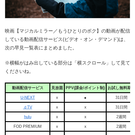
映画【マジカルミラー／もうひとりのボク】の動画が配信
している動画配信サービス(ビデオ・オン・デマンド)は、
次の早見一覧表にまとめました。
※横幅がはみ出している部分は「横スクロール」して見て
くださいね。
動画配信サービス
見放題
PPV(課金/ポイント制)
お試し無料期間
U-NEXT
x
●
31日間
ｄTV
x
x
31日間
hulu
x
x
2週間
FOD PREMIUM
x
x
2週間