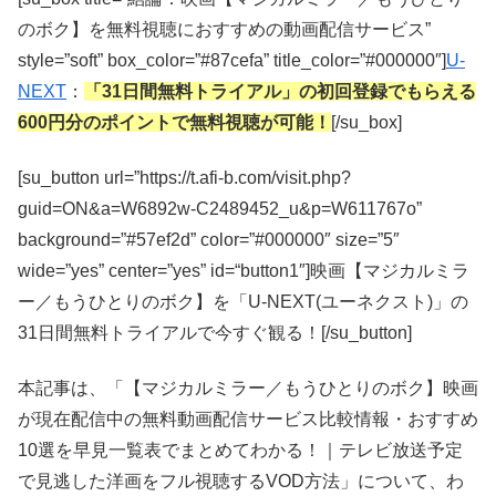
のボク】を無料視聴におすすめの動画配信サービス”
style=”soft” box_color=”#87cefa” title_color=”#000000″]
U-
NEXT
：
「31日間無料トライアル」の初回登録でもらえる
600円分のポイントで無料視聴が可能！
[/su_box]
[su_button url=”https://t.afi-b.com/visit.php?
guid=ON&a=W6892w-C2489452_u&p=W611767o”
background=”#57ef2d” color=”#000000″ size=”5″
wide=”yes” center=”yes” id=“button1″]映画【マジカルミラ
ー／もうひとりのボク】を「U-NEXT(ユーネクスト)」の
31日間無料トライアルで今すぐ観る！[/su_button]
本記事は、「【マジカルミラー／もうひとりのボク】映画
が現在配信中の無料動画配信サービス比較情報・おすすめ
10選を早見一覧表でまとめてわかる！｜テレビ放送予定
で見逃した洋画をフル視聴するVOD方法」について、わ