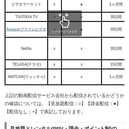
ビデオマーケット
x
●
1ヶ月間
TSUTAYA TV
x
x
30日間
Amazonプライムビデオ
x
●
30日間
スクロールできます
Netflix
x
x
30日間
TELASA(テラサ)
x
x
15日間
WATCHA(ウォッチャ)
x
x
1ヶ月間
上記の動画配信サービス会社から配信されているかどうか
の確認については、【見放題配信：○】【課金配信：●】
【配信なし：×】で表記しております。
見放題とレンタル(PPV・課金・ポイント制)の