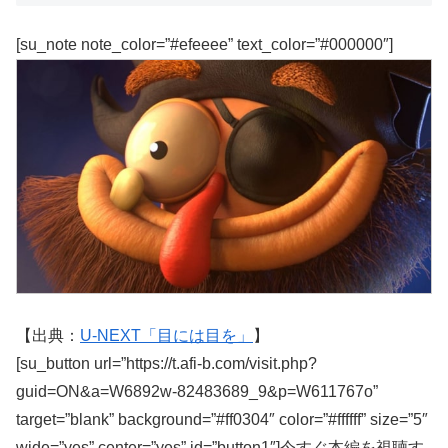
[su_note note_color=”#efeeee” text_color=”#000000″]
【出典：
U-NEXT「目には目を」
】
[su_button url=”https://t.afi-b.com/visit.php?
guid=ON&a=W6892w-82483689_9&p=W611767o”
target=”blank” background=”#ff0304″ color=”#ffffff” size=”5″
wide=”yes” center=”yes” id=”button1″]今すぐ本編を視聴す