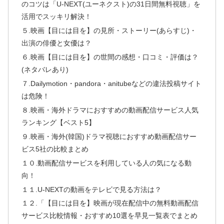
のコツは「U-NEXT(ユーネクスト)の31日間無料視聴」を
活用でスッキリ解決！
５.映画【目には目を】の見所・ストーリー(あらすじ)・
出演の俳優と女優は？
６.映画【目には目を】の世間の感想・口コミ・評価は？
(ネタバレあり)
７.Dailymotion・pandora・anitubeなどの違法投稿サイト
は危険！
８.映画・海外ドラマにおすすめの動画配信サービス人気
ランキング【ベスト5】
９.映画・海外(韓国)ドラマ視聴におすすめ動画配信サー
ビス5社の比較まとめ
１０.動画配信サービスを利用している人の気になる動
向！
１１.U-NEXTの動画をテレビで見る方法は？
１２.「【目には目を】映画が現在配信中の無料動画配信
サービス比較情報・おすすめ10選を早見一覧表でまとめ