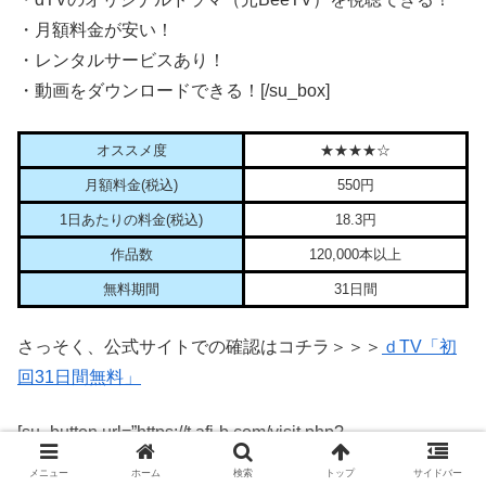
・月額料金が安い！
・レンタルサービスあり！
・動画をダウンロードできる！[/su_box]
オススメ度
★★★★☆
月額料金(税込)
550円
1日あたりの料金(税込)
18.3円
作品数
120,000本以上
無料期間
31日間
さっそく、公式サイトでの確認はコチラ＞＞＞
ｄTV「初
回31日間無料」
[su_button url=”https://t.afi-b.com/visit.php?
guid=ON&a=78280Y-M277281r&p=W611767o” size=”5″
メニュー
ホーム
検索
トップ
サイドバー