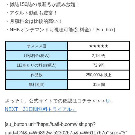
・雑誌150誌の最新号が読み放題！
・アダルト動画も豊富！
・月額料金は比較的高い！
・NHKオンデマンドも視聴可能(別料金)！[/su_box]
オススメ度
★★★★★
月額料金(税込)
2,189円
1日あたりの料金(税込)
72.9円
作品数
250,000本以上
無料期間
31日間
さっそく、公式サイトでの確認はコチラ＞＞＞
U-
NEXT「31日間無料トライアル」
[su_button url=”https://t.afi-b.com/visit.php?
guid=ON&a=W6892w-5230267a&p=W611767o” size=”5″