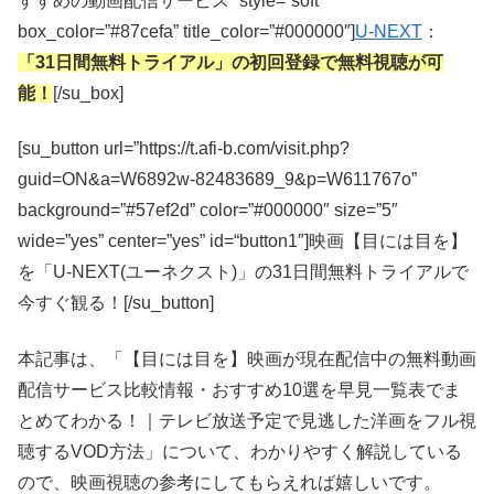
すすめの動画配信サービス” style=”soft”
box_color=”#87cefa” title_color=”#000000″]
U-NEXT
：
「31日間無料トライアル」の初回登録で無料視聴が可
能！
[/su_box]
[su_button url=”https://t.afi-b.com/visit.php?
guid=ON&a=W6892w-82483689_9&p=W611767o”
background=”#57ef2d” color=”#000000″ size=”5″
wide=”yes” center=”yes” id=“button1″]映画【目には目を】
を「U-NEXT(ユーネクスト)」の31日間無料トライアルで
今すぐ観る！[/su_button]
本記事は、「【目には目を】映画が現在配信中の無料動画
配信サービス比較情報・おすすめ10選を早見一覧表でま
とめてわかる！｜テレビ放送予定で見逃した洋画をフル視
聴するVOD方法」について、わかりやすく解説している
ので、映画視聴の参考にしてもらえれば嬉しいです。