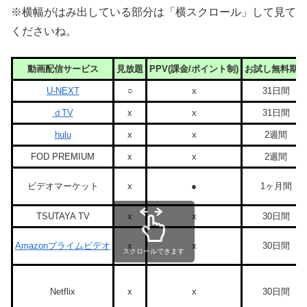
※横幅がはみ出している部分は「横スクロール」して見て
くださいね。
動画配信サービス
見放題
PPV(課金/ポイント制)
お試し無料期間
U-NEXT
○
x
31日間
ｄTV
x
x
31日間
hulu
x
x
2週間
FOD PREMIUM
x
x
2週間
ビデオマーケット
x
●
1ヶ月間
TSUTAYA TV
x
x
30日間
Amazonプライムビデオ
x
x
30日間
スクロールできます
Netflix
x
x
30日間