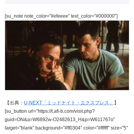
[su_note note_color=”#efeeee” text_color=”#000000″]
【出典：
U-NEXT「ミッドナイト・エクスプレス」
】
[su_button url=”https://t.afi-b.com/visit.php?
guid=ON&a=W6892w-O2482613_H&p=W611767o”
target=”blank” background=”#ff0304″ color=”#ffffff” size=”5″