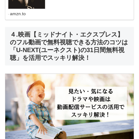
amzn.to
４.映画【ミッドナイト・エクスプレス】
のフル動画で無料視聴できる方法のコツは
「U-NEXT(ユーネクスト)の31日間無料視
聴」を活用でスッキリ解決！