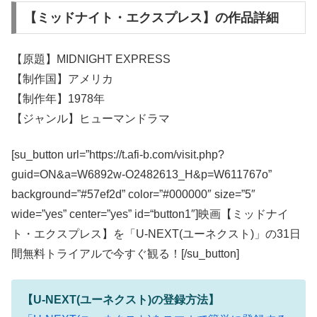
【ミッドナイト・エクスプレス】の作品詳細
【原題】MIDNIGHT EXPRESS
【制作国】アメリカ
【制作年】1978年
【ジャンル】ヒューマンドラマ
[su_button url=”https://t.afi-b.com/visit.php?
guid=ON&a=W6892w-O2482613_H&p=W611767o”
background=”#57ef2d” color=”#000000″ size=”5″
wide=”yes” center=”yes” id=“button1″]映画【ミッドナイ
ト・エクスプレス】を「U-NEXT(ユーネクスト)」の31日
間無料トライアルで今すぐ観る！[/su_button]
【U-NEXT(ユーネクスト)の登録方法】