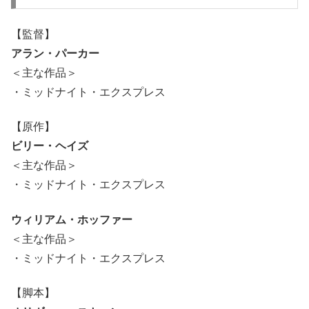
【監督】
アラン・パーカー
＜主な作品＞
・ミッドナイト・エクスプレス
【原作】
ビリー・ヘイズ
＜主な作品＞
・ミッドナイト・エクスプレス
ウィリアム・ホッファー
＜主な作品＞
・ミッドナイト・エクスプレス
【脚本】