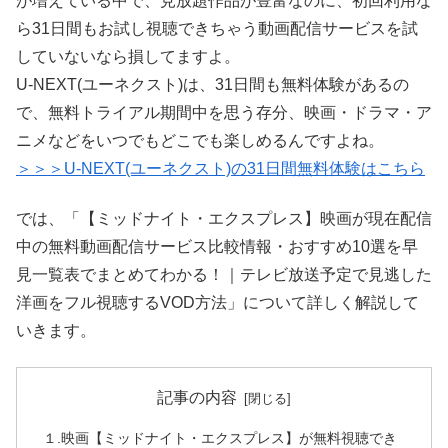
が増えている中で、見放題作品が豊富なのに、初回利用な
ら31日間もお試し視聴できちゃう動画配信サービスを試
していないなら損してますよ。
U-NEXT(ユーネクスト)は、31日間も無料体験があるの
で、無料トライアル期間中を思う存分、映画・ドラマ・ア
ニメなどをいつでもどこでも楽しめるんですよね。
＞＞＞U-NEXT(ユーネクスト)の31日間無料体験はこちら
では、「【ミッドナイト・エクスプレス】映画が現在配信
中の無料動画配信サービス比較情報・おすすめ10選を早
見一覧表でまとめてわかる！｜テレビ放送予定で見逃した
洋画をフル視聴するVOD方法」について詳しく解説して
いきます。
記事の内容
１.映画【ミッドナイト・エクスプレス】が無料視聴でき