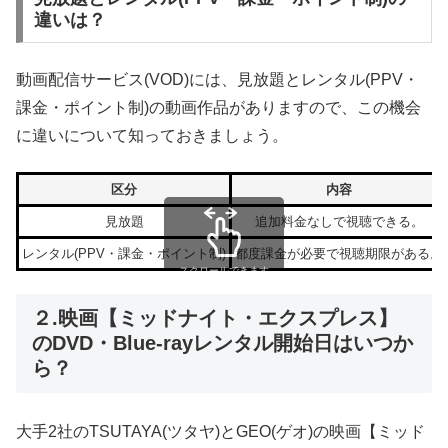
違いは？
動画配信サービス(VOD)には、見放題とレンタル(PPV・
課金・ポイント制)の動画作品がありますので、この機会
に違いについて知っておきましょう。
区分
内容
見放題
追加料金なしで視聴できる。
レンタル(PPV・課金・ポイント制)
都度課金が必要で視聴期限がある。
スクロールできます
２.映画【ミッドナイト・エクスプレス】
のDVD・Blue-rayレンタル開始日はいつか
ら？
大手2社のTSUTAYA(ツタヤ)とGEO(ゲオ)の映画【ミッド