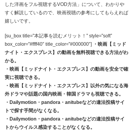
した洋画をフル視聴するVOD方法」について、わかりや
すく解説しているので、映画視聴の参考にしてもらえれば
嬉しいです。
[su_box title=”本記事を読むメリット！” style=”soft”
box_color=”#ffff40″ title_color=”#000000″]
・映画【ミッド
ナイト・エクスプレス】の動画を無料視聴できる方法がわ
かる。
・映画【ミッドナイト・エクスプレス】の動画を安全で確
実に視聴できる。
・映画【ミッドナイト・エクスプレス】以外の気になる海
外ドラマや話題の国内映画・韓国ドラマも視聴できる。
・Dailymotion・pandora・anitubeなどの違法投稿サイ
トで探す手間がなくなる。
・Dailymotion・pandora・anitubeなどの違法投稿サイ
トからウイルス感染することがなくなる。