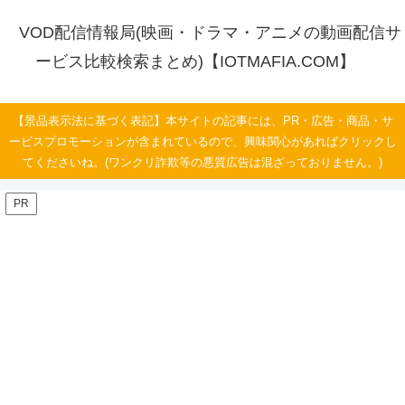
VOD配信情報局(映画・ドラマ・アニメの動画配信サ
ービス比較検索まとめ)【IOTMAFIA.COM】
【景品表示法に基づく表記】本サイトの記事には、PR・広告・商品・サ
ービスプロモーションが含まれているので、興味関心があればクリックし
てくださいね。(ワンクリ詐欺等の悪質広告は混ざっておりません。)
PR