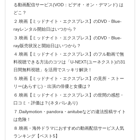
る動画配信サービス(VOD：ビデオ・オン・デマンド) は
どこ？
２.映画【ミッドナイト・エクスプレス】のDVD・Blue-
rayレンタル開始日はいつから？
３.映画【ミッドナイト・エクスプレス】のDVD・Blue-
ray販売状況と開始日はいつから？
４.映画【ミッドナイト・エクスプレス】のフル動画で無
料視聴できる方法のコツは「U-NEXT(ユーネクスト)の31
日間無料視聴」を活用でスッキリ解決！
５.映画【ミッドナイト・エクスプレス】の見所・ストー
リー(あらすじ)・出演の俳優と女優は？
６.映画【ミッドナイト・エクスプレス】の世間の感想・
口コミ・評価は？(ネタバレあり)
７.Dailymotion・pandora・anitubeなどの違法投稿サイト
は危険！
８.映画・海外ドラマにおすすめの動画配信サービス人気
ランキング【ベスト5】