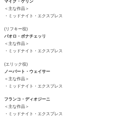
マイク・ケリン
＜主な作品＞
・ミッドナイト・エクスプレス
(リフキー役)
パオロ・ボナチェッリ
＜主な作品＞
・ミッドナイト・エクスプレス
(エリック役)
ノーバート・ウェイサー
＜主な作品＞
・ミッドナイト・エクスプレス
フランコ・ディオジーニ
＜主な作品＞
・ミッドナイト・エクスプレス