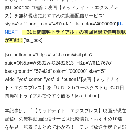
[su_box title=”結論：映画【ミッドナイト・エクスプレ
ス】を無料視聴におすすめの動画配信サービス”
style=”soft” box_color=”#87cefa” title_color=”#000000″]
U-
NEXT
：
「31日間無料トライアル」の初回登録で無料視聴
が可能！
[/su_box]
[su_button url=”https://t.afi-b.com/visit.php?
guid=ON&a=W6892w-O2482613_H&p=W611767o”
background=”#57ef2d” color=”#000000″ size=”5″
wide=”yes” center=”yes” id=“button1″]映画【ミッドナイ
ト・エクスプレス】を「U-NEXT(ユーネクスト)」の31日
間無料トライアルで今すぐ観る！[/su_button]
本記事は、「【ミッドナイト・エクスプレス】映画が現在
配信中の無料動画配信サービス比較情報・おすすめ10選
を早見一覧表でまとめてわかる！｜テレビ放送予定で見逃