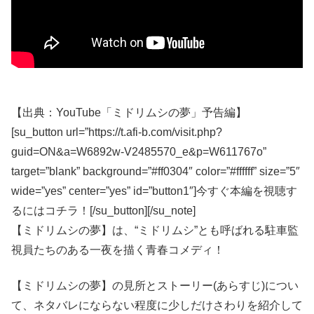
【出典：YouTube「ミドリムシの夢」予告編】
[su_button url=”https://t.afi-b.com/visit.php?
guid=ON&a=W6892w-V2485570_e&p=W611767o”
target=”blank” background=”#ff0304″ color=”#ffffff” size=”5″
wide=”yes” center=”yes” id=”button1″]今すぐ本編を視聴す
るにはコチラ！[/su_button][/su_note]
【ミドリムシの夢】は、“ミドリムシ”とも呼ばれる駐車監
視員たちのある一夜を描く青春コメディ！
【ミドリムシの夢】の見所とストーリー(あらすじ)につい
て、ネタバレにならない程度に少しだけさわりを紹介して