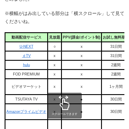
※横幅がはみ出している部分は「横スクロール」して見て
くださいね。
動画配信サービス
見放題
PPV(課金/ポイント制)
お試し無料期間
U-NEXT
○
x
31日間
ｄTV
x
x
31日間
hulu
x
x
2週間
FOD PREMIUM
x
x
2週間
ビデオマーケット
x
x
1ヶ月間
TSUTAYA TV
x
●
30日間
Amazonプライムビデオ
x
●
30日間
スクロールできます