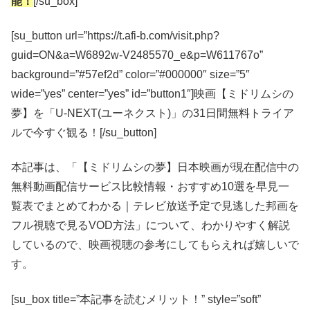
能！
[/su_box]
[su_button url=”https://t.afi-b.com/visit.php?
guid=ON&a=W6892w-V2485570_e&p=W611767o”
background=”#57ef2d” color=”#000000″ size=”5″
wide=”yes” center=”yes” id=”button1″]映画【ミドリムシの
夢】を「U-NEXT(ユーネクスト)」の31日間無料トライア
ルで今すぐ観る！[/su_button]
本記事は、「【ミドリムシの夢】日本映画が現在配信中の
無料動画配信サービス比較情報・おすすめ10選を早見一
覧表でまとめてわかる｜テレビ放送予定で見逃した邦画を
フル視聴で見るVOD方法」について、わかりやすく解説
しているので、映画視聴の参考にしてもらえれば嬉しいで
す。
[su_box title=”本記事を読むメリット！” style=”soft”