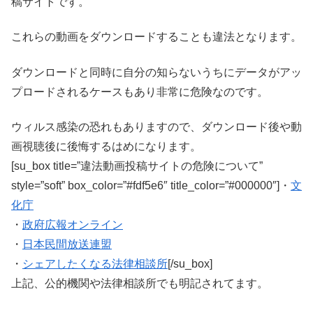
稿サイトです。
これらの動画をダウンロードすることも違法となります。
ダウンロードと同時に自分の知らないうちにデータがアッ
プロードされるケースもあり非常に危険なのです。
ウィルス感染の恐れもありますので、ダウンロード後や動
画視聴後に後悔するはめになります。
[su_box title=”違法動画投稿サイトの危険について”
style=”soft” box_color=”#fdf5e6″ title_color=”#000000″]・
文
化庁
・
政府広報オンライン
・
日本民間放送連盟
・
シェアしたくなる法律相談所
[/su_box]
上記、公的機関や法律相談所でも明記されてます。