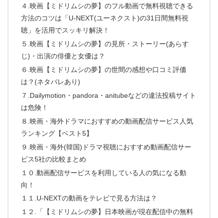
４.映画【ミドリムシの夢】のフル動画で無料視聴できる
方法のコツは「U-NEXT(ユーネクスト)の31日間無料視
聴」を活用でスッキリ解決！
５.映画【ミドリムシの夢】の見所・ストーリー(あらす
じ)・出演の俳優と女優は？
６.映画【ミドリムシの夢】の世間の感想や口コミ評価
は？(ネタバレあり)
７.Dailymotion・pandora・anitubeなどの違法投稿サイト
は危険！
８.映画・海外ドラマにおすすめの動画配信サービス人気
ランキング【ベスト5】
９.映画・海外(韓国)ドラマ視聴におすすめ動画配信サー
ビス5社の比較まとめ
１０.動画配信サービスを利用している人の気になる動
向！
１１.U-NEXTの動画をテレビで見る方法は？
１２.「【ミドリムシの夢】日本映画が現在配信中の無料