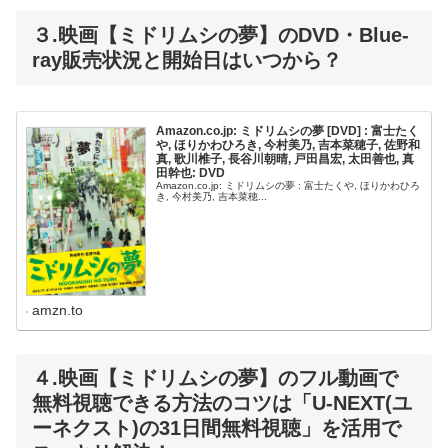
３.映画【ミドリムシの夢】のDVD・Blue-
ray販売状況と開始日はいつから？
Amazon.co.jp: ミドリムシの夢 [DVD] : 富士たく
や, ほりかわひろき, 今村美乃, 吉本菜穂子, 佐野和
真, 歌川椎子, 長谷川朝晴, 戸田昌宏, 太田善也, 真
田幹也: DVD
Amazon.co.jp: ミドリムシの夢 : 富士たくや, ほりかわひろ
き, 今村美乃, 吉本菜穂...
amzn.to
４.映画【ミドリムシの夢】のフル動画で
無料視聴できる方法のコツは「U-NEXT(ユ
ーネクスト)の31日間無料視聴」を活用で