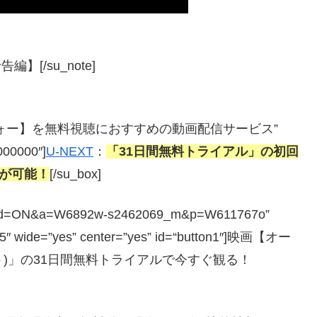
[/su_note]
ンズ・ウォー】を無料視聴におすすめの動画配信サービス”
#000000″]
U-NEXT
：
「31日間無料トライアル」の初回
聴が可能！
[/su_box]
php?guid=ON&a=W6892w-s2462069_m&p=W611767o”
=”5″ wide=”yes” center=”yes” id=“button1″]映画【オー
ト)」の31日間無料トライアルで今すぐ観る！