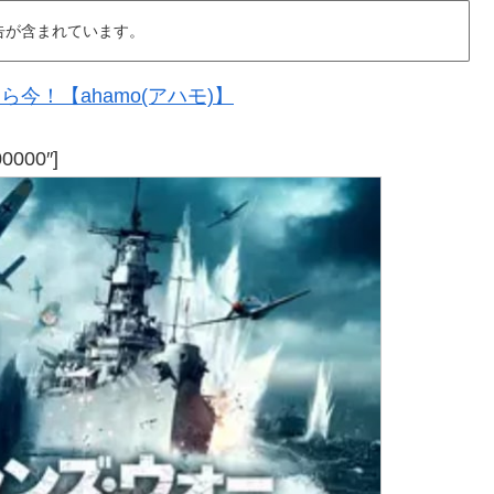
告が含まれています。
今！【ahamo(アハモ)】
00000″]