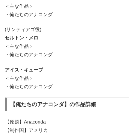
＜主な作品＞
・俺たちのアナコンダ
(サンティアゴ役)
セルトン・メロ
＜主な作品＞
・俺たちのアナコンダ
アイス・キューブ
＜主な作品＞
・俺たちのアナコンダ
【俺たちのアナコンダ】の作品詳細
【原題】Anaconda
【制作国】アメリカ