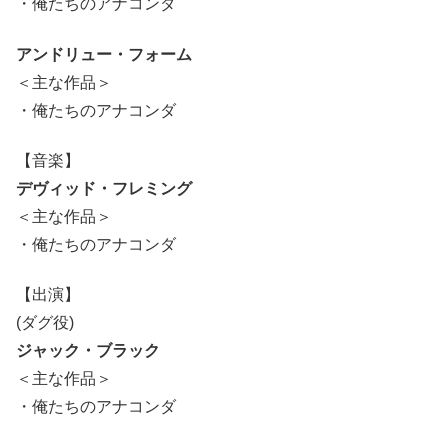
・俺たちのアナコンダ
アンドリュー・フォーム
＜主な作品＞
・俺たちのアナコンダ
【音楽】
デヴィッド・フレミング
＜主な作品＞
・俺たちのアナコンダ
【出演】
(ダグ役)
ジャック・ブラック
＜主な作品＞
・俺たちのアナコンダ