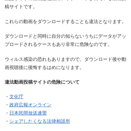
稿サイトです。
これらの動画をダウンロードすることも違法となります。
ダウンロードと同時に自分の知らないうちにデータがアッ
プロードされるケースもあり非常に危険なのです。
ウィルス感染の恐れもありますので、ダウンロード後や動
画視聴後に後悔するはめになります。
違法動画投稿サイトの危険について
・
文化庁
・
政府広報オンライン
・
日本民間放送連盟
・
シェアしたくなる法律相談所