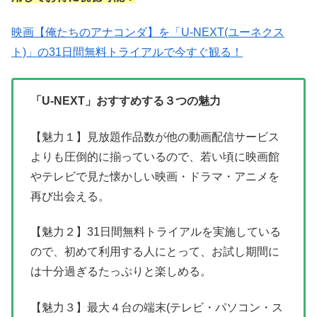
映画【俺たちのアナコンダ】を「U-NEXT(ユーネクス
ト)」の31日間無料トライアルで今すぐ観る！
「U-NEXT」おすすめする３つの魅力
【魅力１】見放題作品数が他の動画配信サービス
よりも圧倒的に揃っているので、若い頃に映画館
やテレビで見た懐かしい映画・ドラマ・アニメを
再び出会える。
【魅力２】31日間無料トライアルを実施している
ので、初めて利用する人にとって、お試し期間に
は十分過ぎるたっぷりと楽しめる。
【魅力３】最大４台の端末(テレビ・パソコン・ス