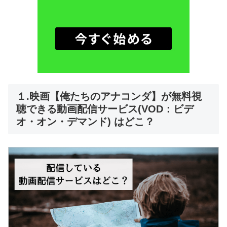
１.映画【俺たちのアナコンダ】が無料視
聴できる動画配信サービス(VOD：ビデ
オ・オン・デマンド) はどこ？