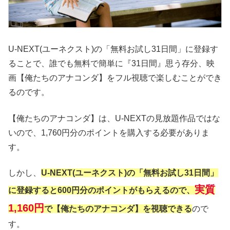
U-NEXT(ユーネクスト)の「無料お試し31日間」に登録す
ることで、誰でも無料で簡単に『31日間』思う存分、映
画【俺たちのアナコンダ】をフル視聴で楽しむことができ
るのです。
【俺たちのアナコンダ】は、U-NEXTの見放題作品ではな
いので、1,760円分のポイントを購入する必要がありま
す。
しかし、
U-NEXT(ユーネクスト)の「無料お試し31日間」
実質
に登録すると600円分のポイントがもらえるので、
1,160円
で【俺たちのアナコンダ】を視聴できる
ので
す。