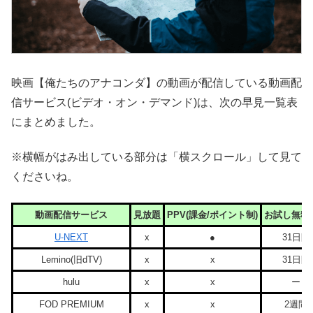
映画【俺たちのアナコンダ】の動画が配信している動画配
信サービス(ビデオ・オン・デマンド)は、次の早見一覧表
にまとめました。
※横幅がはみ出している部分は「横スクロール」して見て
くださいね。
動画配信サービス
見放題
PPV(課金/ポイント制)
お試し無料
U-NEXT
x
●
31日間
Lemino(旧dTV)
x
x
31日間
hulu
x
x
ー
FOD PREMIUM
x
x
2週間