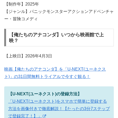
【制作年】2025年
【ジャンル】パニックモンスターアクションアドベンチャ
ー・冒険コメディ
【俺たちのアナコンダ】いつから映画館で上
映？
【上映日】2026年4月3日
映画【俺たちのアナコンダ】を「U-NEXT(ユーネクス
ト)」の31日間無料トライアルで今すぐ観る！
【U-NEXT(ユーネクスト)の登録方法】
「U-NEXT(ユーネクスト)をスマホで簡単に登録する
方法を画像付きで徹底解説！【たったの3分7ステップ
で登録完了！】」