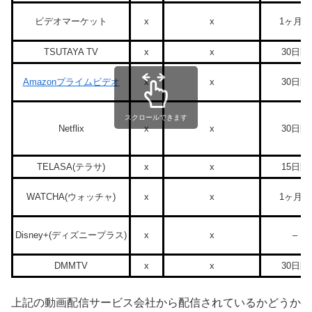
ビデオマーケット
x
x
1ヶ月間
TSUTAYA TV
x
x
30日間
Amazonプライムビデオ
x
x
30日間
スクロールできます
Netflix
x
x
30日間
TELASA(テラサ)
x
x
15日間
WATCHA(ウォッチャ)
x
x
1ヶ月間
Disney+(ディズニープラス)
x
x
–
DMMTV
x
x
30日間
上記の動画配信サービス会社から配信されているかどうか