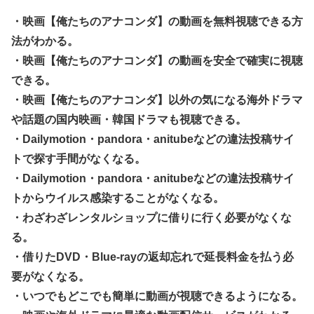
・映画【俺たちのアナコンダ】の動画を無料視聴できる方
法がわかる。
・映画【俺たちのアナコンダ】の動画を安全で確実に視聴
できる。
・映画【俺たちのアナコンダ】以外の気になる海外ドラマ
や話題の国内映画・韓国ドラマも視聴できる。
・Dailymotion・pandora・anitubeなどの違法投稿サイ
トで探す手間がなくなる。
・Dailymotion・pandora・anitubeなどの違法投稿サイ
トからウイルス感染することがなくなる。
・わざわざレンタルショップに借りに行く必要がなくな
る。
・借りたDVD・Blue-rayの返却忘れで延長料金を払う必
要がなくなる。
・いつでもどこでも簡単に動画が視聴できるようになる。