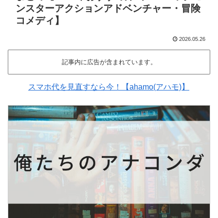
ンスターアクションアドベンチャー・冒険
コメディ】
2026.05.26
記事内に広告が含まれています。
スマホ代を見直すなら今！【ahamo(アハモ)】