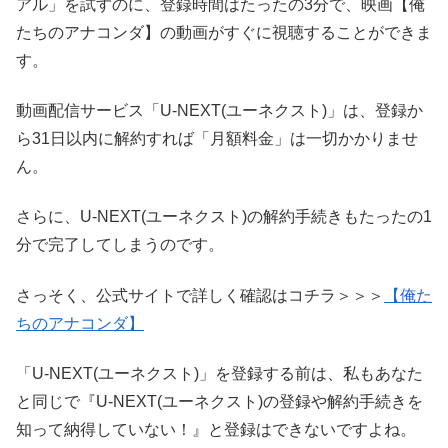
アル」を試すのに、登録時間はたったの3分で、映画【俺
たちのアナコンダ】の動画がすぐに視聴することができま
す。
動画配信サービス「U-NEXT(ユーネクスト)」は、登録か
ら31日以内に解約すれば「月額料金」は一切かかりませ
ん。
さらに、U-NEXT(ユーネクスト)の解約手続きもたったの1
分で完了してしまうのです。
さっそく、公式サイトで詳しく確認はコチラ＞＞＞
【俺た
ちのアナコンダ】
「U-NEXT(ユーネクスト)」を登録する前は、私もあなた
と同じで『U-NEXT(ユーネクスト)の登録や解約手続きを
知って納得していない！』と登録はできないですよね。