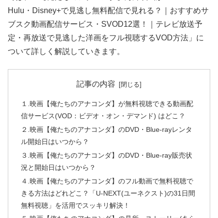
Hulu・Disney+で見逃し無料配信で見れる？｜おすすめサ
ブスク動画配信サービス・SVOD12選！｜テレビ放送予
定・再放送で見逃した洋画をフル視聴するVOD方法」に
ついて詳しく解説していきます。
記事の内容
１.映画【俺たちのアナコンダ】が無料視聴できる動画配
信サービス(VOD：ビデオ・オン・デマンド) はどこ？
２.映画【俺たちのアナコンダ】のDVD・Blue-rayレンタ
ル開始日はいつから？
３.映画【俺たちのアナコンダ】のDVD・Blue-ray販売状
況と開始日はいつから？
４.映画【俺たちのアナコンダ】のフル動画で無料視聴で
きる方法はどれどこ？「U-NEXT(ユーネクスト)の31日間
無料視聴」を活用でスッキリ解決！