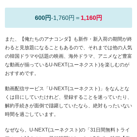
600円
-1,760円＝
1,160円
また、【俺たちのアナコンダ】も新作・新入荷の期間が終
わると見放題になることもあるので、それまでは他の人気
の韓国ドラマや話題の映画、海外ドラマ、アニメなど豊富
な動画が揃っているU-NEXT(ユーネクスト)を楽しむのが
おすすめです。
動画配信サービス「U-NEXT(ユーネクスト)」をなんとな
くは目にしていたけれど、登録することを迷っていたり、
解約手続きが面倒で躊躇していたなら、絶対もったいない
時間を過ごしています。
なぜなら、U-NEXT(ユーネクスト)の「31日間無料トライ