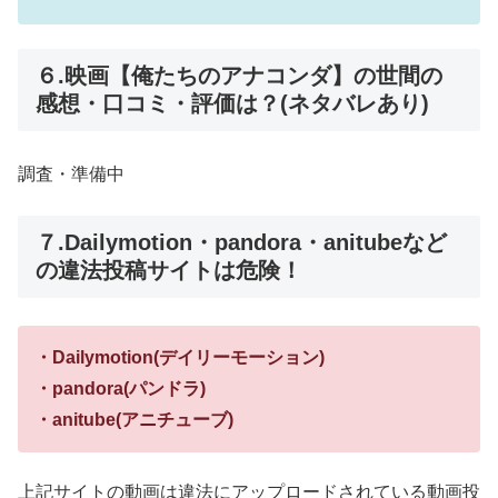
６.映画【俺たちのアナコンダ】の世間の
感想・口コミ・評価は？(ネタバレあり)
調査・準備中
７.Dailymotion・pandora・anitubeなど
の違法投稿サイトは危険！
・Dailymotion(デイリーモーション)
・pandora(パンドラ)
・anitube(アニチューブ)
上記サイトの動画は違法にアップロードされている動画投