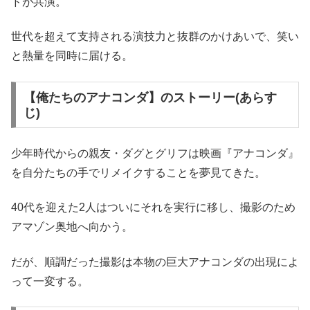
ドが共演。
世代を超えて支持される演技力と抜群のかけあいで、笑い
と熱量を同時に届ける。
【俺たちのアナコンダ】のストーリー(あらす
じ)
少年時代からの親友・ダグとグリフは映画『アナコンダ』
を自分たちの手でリメイクすることを夢見てきた。
40代を迎えた2人はついにそれを実行に移し、撮影のため
アマゾン奥地へ向かう。
だが、順調だった撮影は本物の巨大アナコンダの出現によ
って一変する。