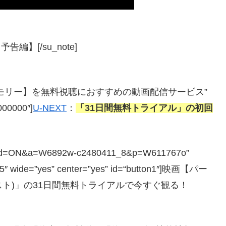
編】[/su_note]
クト・メモリー】を無料視聴におすすめの動画配信サービス”
#000000″]
U-NEXT
：
「31日間無料トライアル」の初回
php?guid=ON&a=W6892w-c2480411_8&p=W611767o”
=”5″ wide=”yes” center=”yes” id=“button1″]映画【パー
スト)」の31日間無料トライアルで今すぐ観る！