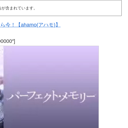
告が含まれています。
今！【ahamo(アハモ)】
00000″]