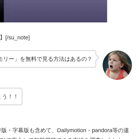
】[/su_note]
モリー」を無料で見る方法はあるの？
ょう！！
版も含めて、Dailymotion・pandora等の違