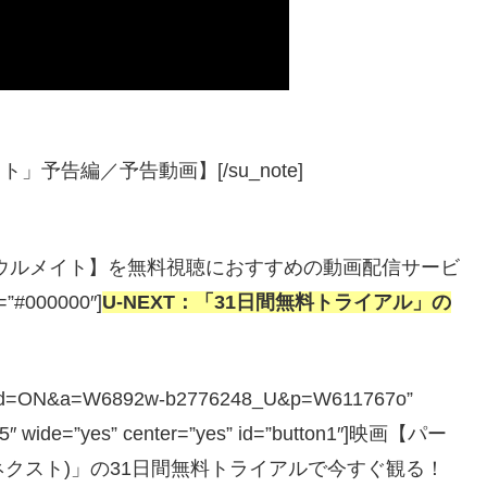
」予告編／予告動画】[/su_note]
ェクト・ソウルメイト】を無料視聴におすすめの動画配信サービ
r=”#000000″]
U-NEXT：「31日間無料トライアル」の
php?guid=ON&a=W6892w-b2776248_U&p=W611767o”
=”5″ wide=”yes” center=”yes” id=”button1″]映画【パー
ーネクスト)」の31日間無料トライアルで今すぐ観る！