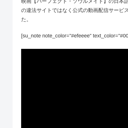
映画【パーフェクト・ソウルメイト】の日本語吹替版・
の違法サイトではなく公式の動画配信サービス
た。
[su_note note_color=”#efeeee” text_color=”#0