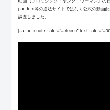
映画【プロミシング・ヤング・ウーマン】の日本語
pandora等の違法サイトではなく公式の動画
調査しました。
[su_note note_color=”#efeeee” text_color=”#0