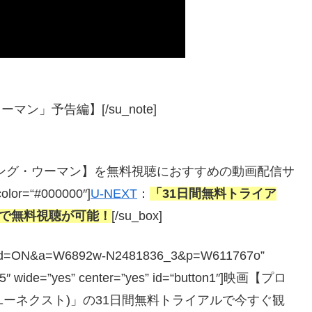
ン」予告編】[/su_note]
シング・ヤング・ウーマン】を無料視聴におすすめの動画配信サ
color=“#000000″]
U-NEXT
：
「31日間無料トライア
トで無料視聴が可能！
[/su_box]
php?guid=ON&a=W6892w-N2481836_3&p=W611767o”
=”5″ wide=”yes” center=”yes” id=“button1″]映画【プロ
(ユーネクスト)」の31日間無料トライアルで今すぐ観