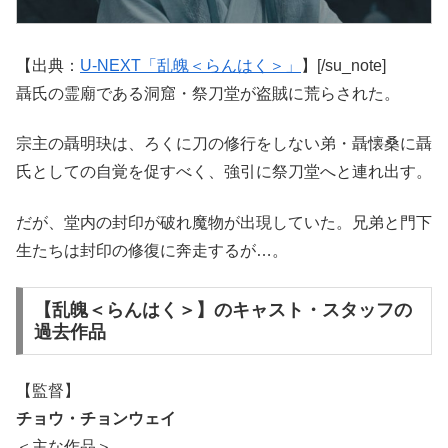
【出典：
U-NEXT「乱魄＜らんはく＞」
】[/su_note]
聶氏の霊廟である洞窟・祭刀堂が盗賊に荒らされた。
宗主の聶明玦は、ろくに刀の修行をしない弟・聶懐桑に聶
氏としての自覚を促すべく、強引に祭刀堂へと連れ出す。
だが、堂内の封印が破れ魔物が出現していた。兄弟と門下
生たちは封印の修復に奔走するが…。
【乱魄＜らんはく＞】のキャスト・スタッフの
過去作品
【監督】
チョウ・チョンウェイ
＜主な作品＞