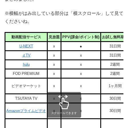
※横幅がはみ出している部分は「横スクロール」して見て
くださいね。
動画配信サービス
見放題
PPV(課金/ポイント制)
お試し無料期間
U-NEXT
x
●
31日間
ｄTV
x
x
31日間
hulu
x
x
2週間
FOD PREMIUM
x
x
2週間
ビデオマーケット
x
x
1ヶ月間
TSUTAYA TV
x
x
30日間
Amazonプライムビデオ
x
x
30日間
スクロールできます