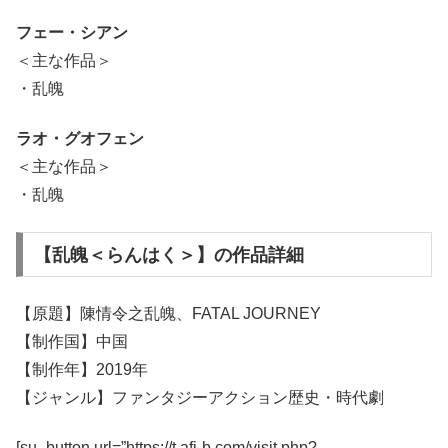
フェー・シアン
＜主な作品＞
・乱魄
ラオ・グオフェン
＜主な作品＞
・乱魄
【乱魄＜らんはく＞】の作品詳細
【原題】陳情令之乱魄、FATAL JOURNEY
【制作国】中国
【制作年】2019年
【ジャンル】ファンタジーアクション歴史・時代劇
[su_button url=”https://t.afi-b.com/visit.php?