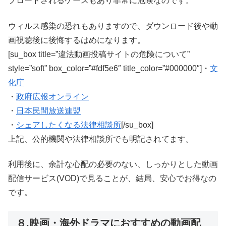
プロードされるケースもあり非常に危険なのです。
ウィルス感染の恐れもありますので、ダウンロード後や動
画視聴後に後悔するはめになります。
[su_box title=”違法動画投稿サイトの危険について”
style=”soft” box_color=”#fdf5e6″ title_color=”#000000″]・
文
化庁
・
政府広報オンライン
・
日本民間放送連盟
・
シェアしたくなる法律相談所
[/su_box]
上記、公的機関や法律相談所でも明記されてます。
利用後に、余計な心配の必要のない、しっかりとした動画
配信サービス(VOD)で見ることが、結局、安心でお得なの
です。
８.映画・海外ドラマにおすすめの動画配