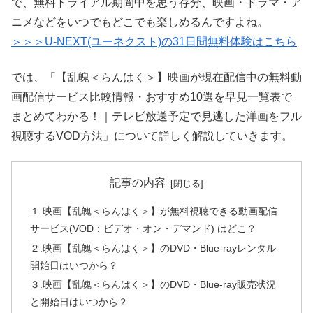
で、無料トライアル期間中を思う存分、映画・ドラマ・ア
ニメなどをいつでもどこでも楽しめるんですよね。
＞＞＞U-NEXT(ユーネクスト)の31日間無料体験はこちら
では、「【乱魄＜らんはく＞】映画が現在配信中の無料動
画配信サービス比較情報・おすすめ10選を早見一覧表で
まとめてわかる！｜テレビ放送予定で見逃した洋画をフル
視聴するVOD方法」について詳しく解説していきます。
記事の内容
１.映画【乱魄＜らんはく＞】が無料視聴できる動画配信
サービス(VOD：ビデオ・オン・デマンド) はどこ？
２.映画【乱魄＜らんはく＞】のDVD・Blue-rayレンタル
開始日はいつから？
３.映画【乱魄＜らんはく＞】のDVD・Blue-ray販売状況
と開始日はいつから？