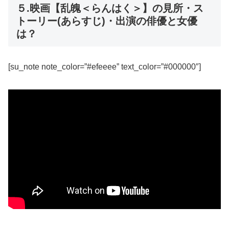
５.映画【乱魄＜らんはく＞】の見所・ス
トーリー(あらすじ)・出演の俳優と女優
は？
[su_note note_color=”#efeeee” text_color=”#000000″]