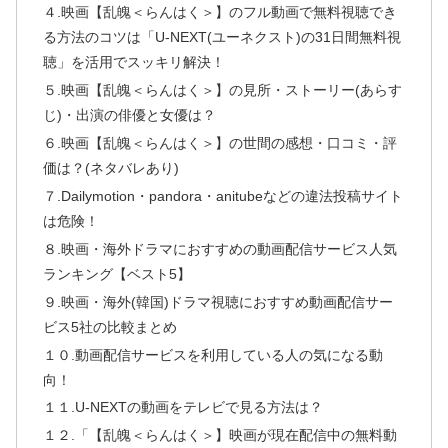
４.映画【乱魄＜らんはく＞】のフル動画で無料視聴でき
る方法のコツは「U-NEXT(ユーネクスト)の31日間無料視
聴」を活用でスッキリ解決！
５.映画【乱魄＜らんはく＞】の見所・ストーリー(あらす
じ)・出演の俳優と女優は？
６.映画【乱魄＜らんはく＞】の世間の感想・口コミ・評
価は？(ネタバレあり)
７.Dailymotion・pandora・anitubeなどの違法投稿サイト
は危険！
８.映画・海外ドラマにおすすめの動画配信サービス人気
ランキング【ベスト5】
９.映画・海外(韓国)ドラマ視聴におすすめ動画配信サー
ビス5社の比較まとめ
１０.動画配信サービスを利用している人の気になる動
向！
１１.U-NEXTの動画をテレビで見る方法は？
１２.「【乱魄＜らんはく＞】映画が現在配信中の無料動