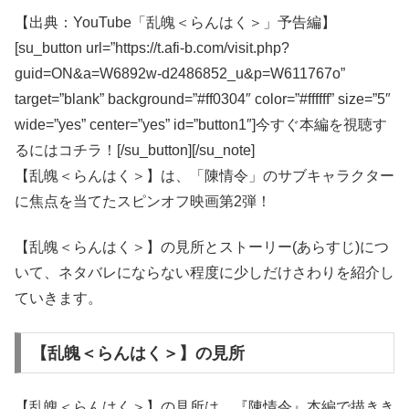
【出典：YouTube「乱魄＜らんはく＞」予告編】
[su_button url=”https://t.afi-b.com/visit.php?
guid=ON&a=W6892w-d2486852_u&p=W611767o”
target=”blank” background=”#ff0304″ color=”#ffffff” size=”5″
wide=”yes” center=”yes” id=”button1″]今すぐ本編を視聴す
るにはコチラ！[/su_button][/su_note]
【乱魄＜らんはく＞】は、「陳情令」のサブキャラクター
に焦点を当てたスピンオフ映画第2弾！
【乱魄＜らんはく＞】の見所とストーリー(あらすじ)につ
いて、ネタバレにならない程度に少しだけさわりを紹介し
ていきます。
【乱魄＜らんはく＞】の見所
【乱魄＜らんはく＞】の見所は、『陳情令』本編で描きき