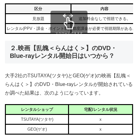
区分
内容
見放題
追加料金なしで視聴できる。
レンタル(PPV・課金・ポイント制)
都度課金が必要で視聴期限がある。
スクロールできます
２.映画【乱魄＜らんはく＞】のDVD・
Blue-rayレンタル開始日はいつから？
大手2社のTSUTAYA(ツタヤ)とGEO(ゲオ)の映画【乱魄＜
らんはく＞】のDVD・Blue-rayレンタルが開始されている
か調べた結果は、次のようになっています。
レンタルショップ
宅配/レンタル状況
TSUTAYA(ツタヤ)
x
GEO(ゲオ)
x