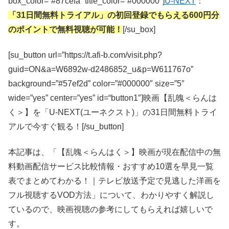
box_color=”#87cefa” title_color=”#000000″]
U-NEXT
：
「31日間無料トライアル」の初回登録でもらえる600円分
のポイントで無料視聴が可能！
[/su_box]
[su_button url=”https://t.afi-b.com/visit.php?
guid=ON&a=W6892w-d2486852_u&p=W611767o”
background=”#57ef2d” color=”#000000″ size=”5″
wide=”yes” center=”yes” id=“button1″]映画【乱魄＜らんは
く＞】を「U-NEXT(ユーネクスト)」の31日間無料トライ
アルで今すぐ観る！[/su_button]
本記事は、「【乱魄＜らんはく＞】映画が現在配信中の無
料動画配信サービス比較情報・おすすめ10選を早見一覧
表でまとめてわかる！｜テレビ放送予定で見逃した洋画を
フル視聴するVOD方法」について、わかりやすく解説し
ているので、映画視聴の参考にしてもらえれば嬉しいで
す。