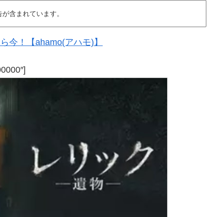
告が含まれています。
今！【ahamo(アハモ)】
00000″]