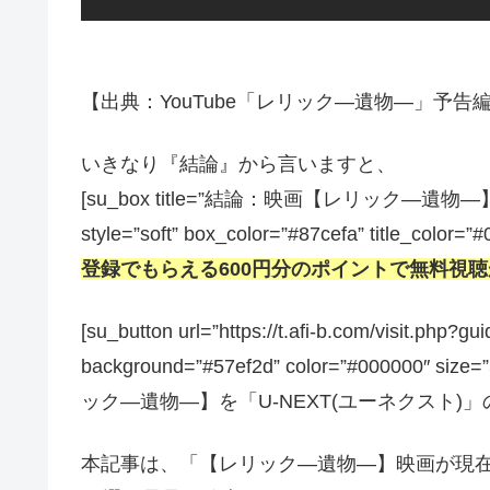
【出典：YouTube「レリック―遺物―」予告編】[/
いきなり『結論』から言いますと、
[su_box title=”結論：映画【レリック
style=”soft” box_color=”#87cefa” title_color=”
登録でもらえる600円分のポイントで無料視
[su_button url=”https://t.afi-b.com/visit.
background=”#57ef2d” color=”#000000″ size
ック―遺物―】を「U-NEXT(ユーネクスト)」の3
本記事は、「【レリック―遺物―】映画が現