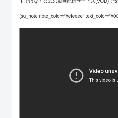
トではなく公式の動画配信サービス(VOD)
[su_note note_color=”#efeeee” text_color=”#0