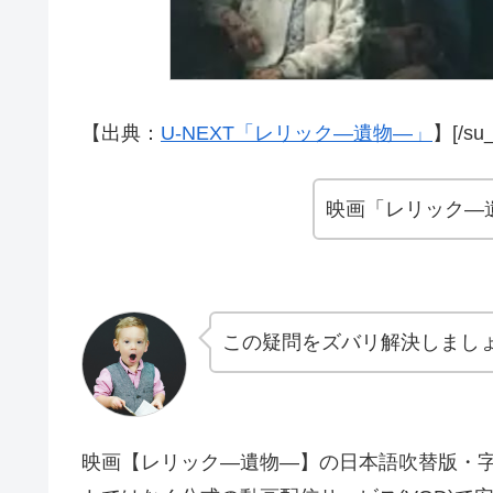
【出典：
U-NEXT「レリック―遺物―」
】[/su_
映画「レリック―
この疑問をズバリ解決しまし
映画【レリック―遺物―】の日本語吹替版・字幕版も含