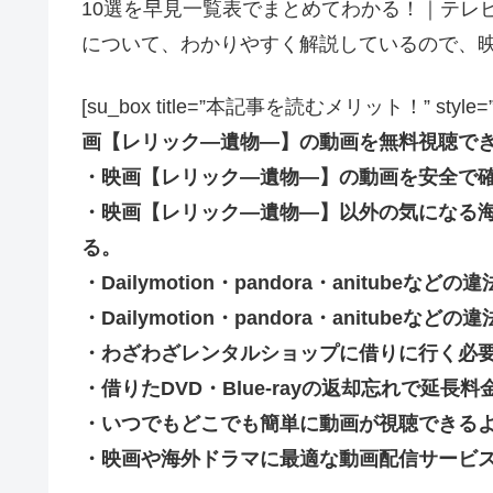
10選を早見一覧表でまとめてわかる！｜テレ
について、わかりやすく解説しているので、
[su_box title=”本記事を読むメリット！” style=”soft” 
画【レリック―遺物―】の動画を無料視聴で
・映画【レリック―遺物―】の動画を安全で
・映画【レリック―遺物―】以外の気になる
る。
・Dailymotion・pandora・anitub
・Dailymotion・pandora・anitu
・わざわざレンタルショップに借りに行く必
・借りたDVD・Blue-rayの返却忘れで延
・いつでもどこでも簡単に動画が視聴できる
・映画や海外ドラマに最適な動画配信サービ