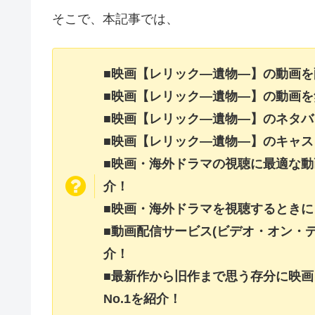
そこで、本記事では、
■映画【レリック―遺物―】の動画
■映画【レリック―遺物―】の動画
■映画【レリック―遺物―】のネタ
■映画【レリック―遺物―】のキャ
■映画・海外ドラマの視聴に最適な動
介！
■映画・海外ドラマを視聴するときに
■動画配信サービス(ビデオ・オン・
介！
■最新作から旧作まで思う存分に映
No.1を紹介！